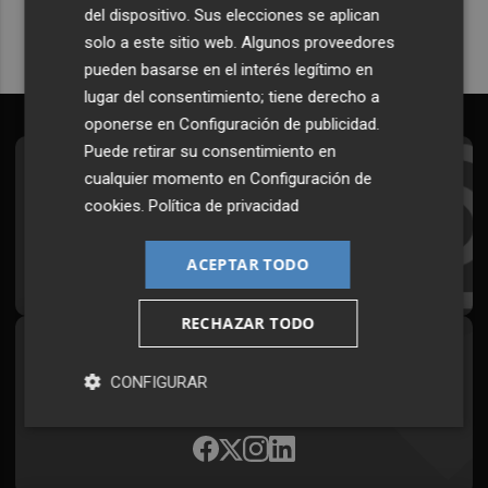
del dispositivo. Sus elecciones se aplican
solo a este sitio web. Algunos proveedores
pueden basarse en el interés legítimo en
lugar del consentimiento; tiene derecho a
oponerse en
Configuración de publicidad
.
Puede retirar su consentimiento en
Suscríbete al Boletín
cualquier momento en
Configuración de
cookies
.
Política de privacidad
Todos los días a primera hora en tu email
ACEPTAR TODO
¡Quiero suscribirme!
RECHAZAR TODO
Síguenos en redes
CONFIGURAR
Plaza Podcast, desde cualquier medio