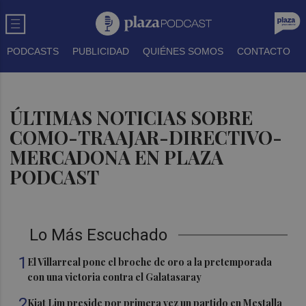
PODCASTS
PUBLICIDAD
QUIÉNES SOMOS
CONTACTO
ÚLTIMAS NOTICIAS SOBRE
COMO-TRAAJAR-DIRECTIVO-
MERCADONA EN PLAZA
PODCAST
Lo Más Escuchado
1
El Villarreal pone el broche de oro a la pretemporada
con una victoria contra el Galatasaray
2
Kiat Lim preside por primera vez un partido en Mestalla