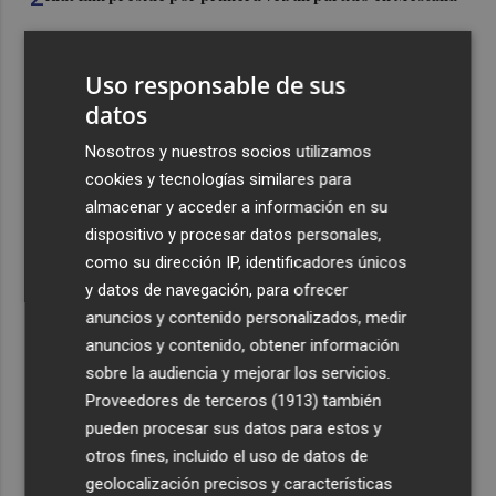
3
El once del Valencia CF para el último Trofeu Taronja de
Uso responsable de sus
Mestalla
datos
4
Aemet prevé peligro de incendios "muy alto" o
Nosotros y nuestros socios utilizamos
"extremo" en la mayor parte de la Península y Baleares
el día del eclipse
cookies y tecnologías similares para
almacenar y acceder a información en su
5
Company: “Estamos comenzando a ver el equipo que
dispositivo y procesar datos personales,
queremos ver en la Liga”
como su dirección IP, identificadores únicos
y datos de navegación, para ofrecer
anuncios y contenido personalizados, medir
anuncios y contenido, obtener información
sobre la audiencia y mejorar los servicios.
Recibe toda la actualidad de
Proveedores de terceros (1913)
también
pueden procesar sus datos para estos y
Plaza Podcast en tu correo
otros fines, incluido el uso de datos de
Quiero suscribirme
geolocalización precisos y características