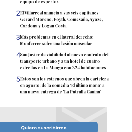
equipo de expertos
2
El Villarreal anuncia a sus seis capitanes:
Gerard Moreno, Foyth, Comesaña, Ayoze,
Cardona y Logan Costa
3
Más problemas en el lateral derecho:
Monferrer sufre una lesión muscular
4
San Javier da viabilidad al nuevo contrato del
transporte urbano y a un hotel de cuatro
estrellas en La Manga con 324 habitaciones
5
Estos son los estrenos que abren la cartelera
en agosto: de la comedia 'El último mono' a
una nueva entrega de 'La Patrulla Canina'
Quiero suscribirme