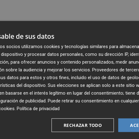
able de sus datos
os socios utilizamos cookies y tecnologías similares para almacena
dispositivo y procesar datos personales, como su dirección IP, iden
ción, para ofrecer anuncios y contenido personalizados, medir anun
n sobre la audiencia y mejorar los servicios.
Proveedores de tercer
s datos para estos y otros fines, incluido el uso de datos de geolo
rísticas del dispositivo. Sus elecciones se aplican solo a este sitio
 basarse en el interés legítimo en lugar del consentimiento; tiene 
guración de publicidad
. Puede retirar su consentimiento en cualqu
Recibe toda la actualidad de
cookies
.
Política de privacidad
Plaza Podcast en tu correo
RECHAZAR TODO
ACE