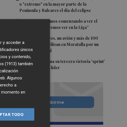
o "extremo" en la mayor parte de la
Península y Baleares el día del eclipse
3
Company: “Estamos comenzando a ver el
equipo que queremos ver en la Liga”
4
Ocho helicópteros, un avión y más de 100
r y acceder a
brigadas se movilizan en Moratalla por un
tificadores únicos
incendio forestal
cios y contenido,
5
Jorge Martín suma su tercera victoria 'sprint'
os (1913)
también
del año y es más líder
calización
 web. Algunos
derecho a
ier momento en
Quiero suscribirme
PTAR TODO