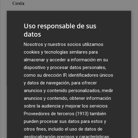
Costa
3
Más problemas en el lateral derecho: Monferrer sufre
una lesión muscular
Uso responsable de sus
4
datos
San Javier da viabilidad al nuevo contrato del transporte
urbano y a un hotel de cuatro estrellas en La Manga con
Nosotros y nuestros socios utilizamos
324 habitaciones
cookies y tecnologías similares para
5
Estos son los estrenos que abren la cartelera en agosto:
almacenar y acceder a información en su
de la comedia 'El último mono' a una nueva entrega de
dispositivo y procesar datos personales,
'La Patrulla Canina'
como su dirección IP, identificadores únicos
y datos de navegación, para ofrecer
anuncios y contenido personalizados, medir
anuncios y contenido, obtener información
sobre la audiencia y mejorar los servicios.
Proveedores de terceros (1913)
también
Recibe toda la actualidad de
pueden procesar sus datos para estos y
Plaza Podcast en tu correo
otros fines, incluido el uso de datos de
geolocalización precisos y características
Quiero suscribirme