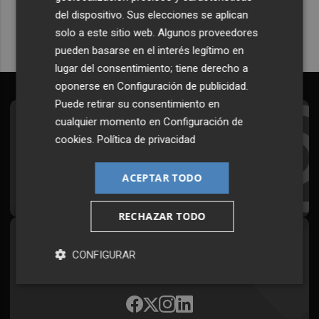
del dispositivo. Sus elecciones se aplican
solo a este sitio web. Algunos proveedores
pueden basarse en el interés legítimo en
lugar del consentimiento; tiene derecho a
oponerse en
Configuración de publicidad
.
Puede retirar su consentimiento en
cualquier momento en
Configuración de
Suscríbete al Boletín
cookies
.
Política de privacidad
Todos los días a primera hora en tu email
ACEPTAR TODO
¡Quiero suscribirme!
RECHAZAR TODO
Síguenos en redes
CONFIGURAR
Plaza Podcast, desde cualquier medio