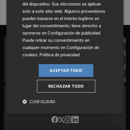
del dispositivo. Sus elecciones se aplican
solo a este sitio web. Algunos proveedores
pueden basarse en el interés legítimo en
lugar del consentimiento; tiene derecho a
oponerse en
Configuración de publicidad
.
Puede retirar su consentimiento en
Suscríbete al Boletín
cualquier momento en
Configuración de
cookies
.
Política de privacidad
Todos los días a primera hora en tu email
ACEPTAR TODO
¡Quiero suscribirme!
RECHAZAR TODO
Síguenos en redes
CONFIGURAR
Plaza Podcast, desde cualquier medio