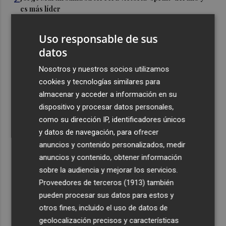
es más líder
3
España amplía a siete aeropuertos, entre ellos Alicante-
Uso responsable de sus
Elche y Manises, los controles aleatorios a viajeros de
datos
Italia
4
Nosotros y nuestros socios utilizamos
La Biblioteca Valenciana conmemora el 750 aniversario
del legado de Jaume I
cookies y tecnologías similares para
almacenar y acceder a información en su
5
Una gran cadena humana de cariño y reivindicación se
dispositivo y procesar datos personales,
vuelve a abrazar en las playas por el Mar Menor
como su dirección IP, identificadores únicos
y datos de navegación, para ofrecer
anuncios y contenido personalizados, medir
anuncios y contenido, obtener información
sobre la audiencia y mejorar los servicios.
Recibe toda la actualidad de
Proveedores de terceros (1913)
también
pueden procesar sus datos para estos y
Plaza Podcast en tu correo
otros fines, incluido el uso de datos de
Quiero suscribirme
geolocalización precisos y características