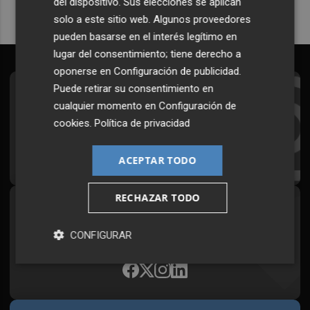
del dispositivo. Sus elecciones se aplican
solo a este sitio web. Algunos proveedores
pueden basarse en el interés legítimo en
lugar del consentimiento; tiene derecho a
oponerse en
Configuración de publicidad
.
Puede retirar su consentimiento en
Suscríbete al Boletín
cualquier momento en
Configuración de
Todos los días a primera hora en tu email
cookies
.
Política de privacidad
¡Quiero suscribirme!
ACEPTAR TODO
RECHAZAR TODO
Síguenos en redes
CONFIGURAR
Plaza Podcast, desde cualquier medio