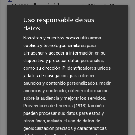
30.000 millones de dólares para su OPV, según FT
3
Florentino Pérez refuerza su posición como principal
Uso responsable de sus
accionista de ACS y eleva su participación al 15%
datos
4
La Femp se coordina con los gobiernos locales para el
Nosotros y nuestros socios utilizamos
eclipse solar del 12 de agosto
cookies y tecnologías similares para
5
El incendio del Cerro Maestre de Jumilla activa el Plan
almacenar y acceder a información en su
Infomur en situación 1
dispositivo y procesar datos personales,
como su dirección IP, identificadores únicos
y datos de navegación, para ofrecer
anuncios y contenido personalizados, medir
anuncios y contenido, obtener información
sobre la audiencia y mejorar los servicios.
Recibe toda la actualidad de
Proveedores de terceros (1913)
también
Plaza Podcast en tu correo
pueden procesar sus datos para estos y
otros fines, incluido el uso de datos de
Quiero suscribirme
geolocalización precisos y características