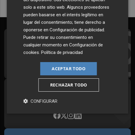
solo a este sitio web. Algunos proveedores
pueden basarse en el interés legítimo en
lugar del consentimiento; tiene derecho a
oponerse en
Configuración de publicidad
.
Puede retirar su consentimiento en
Suscríbete al Boletín
cualquier momento en
Configuración de
Todos los días a primera hora en tu email
cookies
.
Política de privacidad
¡Quiero suscribirme!
ACEPTAR TODO
RECHAZAR TODO
Síguenos en redes
Plaza Podcast, desde cualquier medio
CONFIGURAR