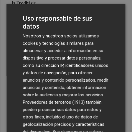
la Eredivisie
3
Entidades del Camp d'Elx reclaman más protagonismo
Uso responsable de sus
en las fiestas para la Ufece y conciertos en valenciano
datos
4
El Ibex 35 sube un 2% la primera semana de agosto tras
Nosotros y nuestros socios utilizamos
conquistar los históricos 20.000 puntos
cookies y tecnologías similares para
5
Valencia Basket abrirá la EuroLeague Women en casa
almacenar y acceder a información en su
ante Fenerbahce Opet
dispositivo y procesar datos personales,
como su dirección IP, identificadores únicos
y datos de navegación, para ofrecer
anuncios y contenido personalizados, medir
anuncios y contenido, obtener información
sobre la audiencia y mejorar los servicios.
Recibe toda la actualidad de
Proveedores de terceros (1913)
también
Plaza Podcast en tu correo
pueden procesar sus datos para estos y
otros fines, incluido el uso de datos de
Quiero suscribirme
geolocalización precisos y características
del dispositivo. Sus elecciones se aplican