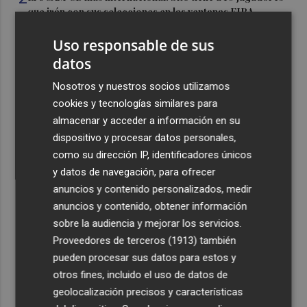
que irán con sus selecciones en las ventanas FIBA
3
La Región de Murcia es la cuarta provincia que más
Uso responsable de sus
exporta a África: Marruecos, el primer destino
datos
4
La Región de Murcia celebra la Semana de la Juventud
Nosotros y nuestros socios utilizamos
con cinco días de actividades
cookies y tecnologías similares para
5
El coste de la vivienda: 1.338 € netos al mes, el salario
almacenar y acceder a información en su
mínimo para poder comprar una vivienda en Castellón
dispositivo y procesar datos personales,
como su dirección IP, identificadores únicos
y datos de navegación, para ofrecer
anuncios y contenido personalizados, medir
anuncios y contenido, obtener información
sobre la audiencia y mejorar los servicios.
Recibe toda la actualidad de
Proveedores de terceros (1913)
también
Plaza Podcast en tu correo
pueden procesar sus datos para estos y
otros fines, incluido el uso de datos de
Quiero suscribirme
geolocalización precisos y características