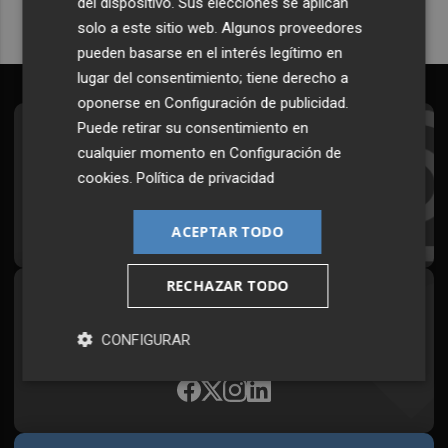
del dispositivo. Sus elecciones se aplican
solo a este sitio web. Algunos proveedores
pueden basarse en el interés legítimo en
lugar del consentimiento; tiene derecho a
oponerse en
Configuración de publicidad
.
Puede retirar su consentimiento en
Suscríbete al Boletín
cualquier momento en
Configuración de
Todos los días a primera hora en tu email
cookies
.
Política de privacidad
¡Quiero suscribirme!
ACEPTAR TODO
RECHAZAR TODO
Síguenos en redes
CONFIGURAR
Plaza Podcast, desde cualquier medio