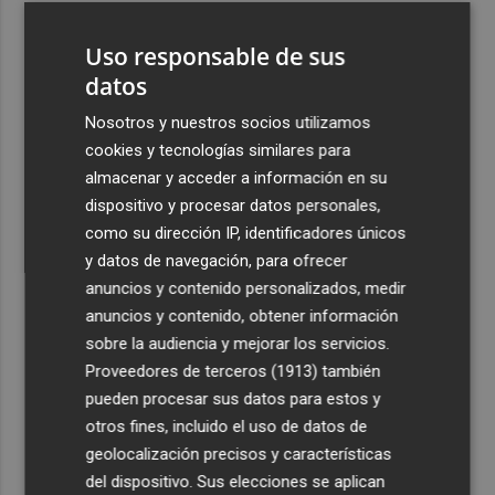
3
El Elche CF está a un paso de hacerse con los derechos
Uso responsable de sus
sobre la perla argentina Tiziano Perrotta
datos
4
El UCAM CB más internacional: Sito tiene a 10 jugadores
que irán con sus selecciones en las ventanas FIBA
Nosotros y nuestros socios utilizamos
cookies y tecnologías similares para
5
La Región de Murcia es la cuarta provincia que más
almacenar y acceder a información en su
exporta a África: Marruecos, el primer destino
dispositivo y procesar datos personales,
como su dirección IP, identificadores únicos
y datos de navegación, para ofrecer
anuncios y contenido personalizados, medir
anuncios y contenido, obtener información
Recibe toda la actualidad de
sobre la audiencia y mejorar los servicios.
Proveedores de terceros (1913)
también
Plaza Podcast en tu correo
pueden procesar sus datos para estos y
Quiero suscribirme
otros fines, incluido el uso de datos de
geolocalización precisos y características
del dispositivo. Sus elecciones se aplican