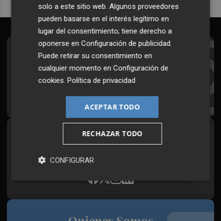
solo a este sitio web. Algunos proveedores
pueden basarse en el interés legítimo en
lugar del consentimiento; tiene derecho a
oponerse en
Configuración de publicidad
.
Suscríbete al Boletín
Puede retirar su consentimiento en
cualquier momento en
Configuración de
Todos los días a primera hora en tu email
cookies
.
Política de privacidad
¡Quiero suscribirme!
ACEPTAR TODO
RECHAZAR TODO
Síguenos en redes
Plaza Podcast, desde cualquier medio
CONFIGURAR
Quienes Somos