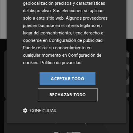
geolocalización precisos y características
Quiero suscribirme
del dispositivo. Sus elecciones se aplican
solo a este sitio web. Algunos proveedores
pueden basarse en el interés legítimo en
lugar del consentimiento; tiene derecho a
oponerse en
Configuración de publicidad
.
Puede retirar su consentimiento en
cualquier momento en
Configuración de
Suscríbete al Boletín
cookies
.
Política de privacidad
Todos los días a primera hora en tu email
ACEPTAR TODO
¡Quiero suscribirme!
RECHAZAR TODO
Síguenos en redes
CONFIGURAR
Plaza Podcast, desde cualquier medio