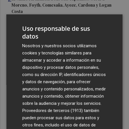
Moreno, Foyth, Comesaña, Ayoze, Cardona y Logan
Costa
3
Más problemas en el lateral derecho: Monferrer sufre
Uso responsable de sus
una lesión muscular
datos
4
San Javier da viabilidad al nuevo contrato del transporte
Nosotros y nuestros socios utilizamos
urbano y a un hotel de cuatro estrellas en La Manga con
324 habitaciones
cookies y tecnologías similares para
almacenar y acceder a información en su
5
Estos son los estrenos que abren la cartelera en agosto:
dispositivo y procesar datos personales,
de la comedia 'El último mono' a una nueva entrega de
como su dirección IP, identificadores únicos
'La Patrulla Canina'
y datos de navegación, para ofrecer
anuncios y contenido personalizados, medir
anuncios y contenido, obtener información
sobre la audiencia y mejorar los servicios.
Proveedores de terceros (1913)
también
Recibe toda la actualidad de
pueden procesar sus datos para estos y
Plaza Podcast en tu correo
otros fines, incluido el uso de datos de