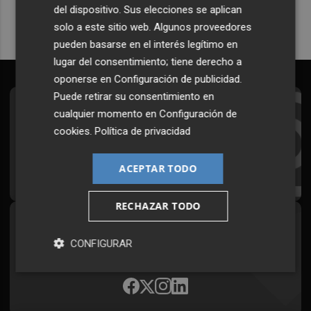
del dispositivo. Sus elecciones se aplican
solo a este sitio web. Algunos proveedores
pueden basarse en el interés legítimo en
lugar del consentimiento; tiene derecho a
oponerse en
Configuración de publicidad
.
Puede retirar su consentimiento en
Suscríbete al Boletín
cualquier momento en
Configuración de
cookies
.
Política de privacidad
Todos los días a primera hora en tu email
ACEPTAR TODO
¡Quiero suscribirme!
RECHAZAR TODO
Síguenos en redes
CONFIGURAR
Plaza Podcast, desde cualquier medio