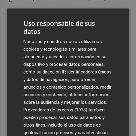
3
Ferran Torres, recibido con un baño de masas en su
Uso responsable de sus
pueblo: "Allá donde voy siempre digo que soy de Foios"
datos
4
Foios se vuelca con Ferran Torres
Nosotros y nuestros socios utilizamos
cookies y tecnologías similares para
5
Las '200 vidas' que llevaron a Paco Rabal de Águilas a la
almacenar y acceder a información en su
cima del cine: un documental recupera la voz y la mirada
dispositivo y procesar datos personales,
del actor
como su dirección IP, identificadores únicos
y datos de navegación, para ofrecer
anuncios y contenido personalizados, medir
anuncios y contenido, obtener información
sobre la audiencia y mejorar los servicios.
Recibe toda la actualidad de
Proveedores de terceros (1913)
también
pueden procesar sus datos para estos y
Plaza Podcast en tu correo
otros fines, incluido el uso de datos de
Quiero suscribirme
geolocalización precisos y características