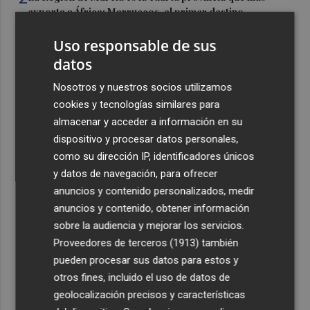
exporta a África: Marruecos, el primer destino
3
La Región de Murcia celebra la Semana de la Juventud
Uso responsable de sus
con cinco días de actividades
datos
4
La Todolella recibe 340.000 euros del Consell para
Nosotros y nuestros socios utilizamos
reabrir la ermita de Sant Cristòfol tras su cierre en 2021
cookies y tecnologías similares para
5
El Xixo Xixero llena de tradición y ambiente la Playa
almacenar y acceder a información en su
Casablanca de Almenara
dispositivo y procesar datos personales,
como su dirección IP, identificadores únicos
y datos de navegación, para ofrecer
anuncios y contenido personalizados, medir
anuncios y contenido, obtener información
sobre la audiencia y mejorar los servicios.
Recibe toda la actualidad de
Proveedores de terceros (1913)
también
Plaza Podcast en tu correo
pueden procesar sus datos para estos y
otros fines, incluido el uso de datos de
Quiero suscribirme
geolocalización precisos y características