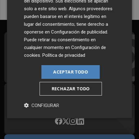
del dispositivo. Sus elecciones se aplican
solo a este sitio web. Algunos proveedores
pueden basarse en el interés legítimo en
lugar del consentimiento; tiene derecho a
oponerse en
Configuración de publicidad
.
Puede retirar su consentimiento en
Suscríbete al Boletín
cualquier momento en
Configuración de
Todos los días a primera hora en tu email
cookies
.
Política de privacidad
¡Quiero suscribirme!
ACEPTAR TODO
RECHAZAR TODO
Síguenos en redes
CONFIGURAR
Plaza Podcast, desde cualquier medio