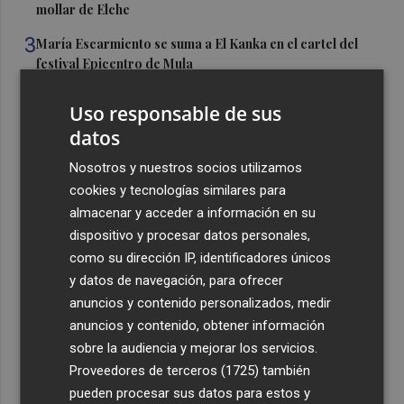
mollar de Elche
3
María Escarmiento se suma a El Kanka en el cartel del
festival Epicentro de Mula
4
UPCT Makers culmina con éxito un catamarán para
Uso responsable de sus
monitorizar el Mar Menor y ya prepara un dron
datos
submarino autónomo
Nosotros y nuestros socios utilizamos
5
Una batea clochinera se hunde y otra sufre daños en un
cookies y tecnologías similares para
incidente con un buque en el puerto de Valencia
almacenar y acceder a información en su
dispositivo y procesar datos personales,
como su dirección IP, identificadores únicos
y datos de navegación, para ofrecer
anuncios y contenido personalizados, medir
Recibe toda la actualidad de
anuncios y contenido, obtener información
Plaza Podcast en tu correo
sobre la audiencia y mejorar los servicios.
Proveedores de terceros (1725)
también
Quiero suscribirme
pueden procesar sus datos para estos y