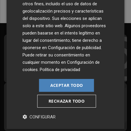
otros fines, incluido el uso de datos de
geolocalización precisos y características
del dispositivo. Sus elecciones se aplican
solo a este sitio web. Algunos proveedores
pueden basarse en el interés legítimo en
lugar del consentimiento; tiene derecho a
Suscríbete al Boletín
oponerse en
Configuración de publicidad
.
Puede retirar su consentimiento en
Todos los días a primera hora en tu email
cualquier momento en
Configuración de
¡Quiero suscribirme!
cookies
.
Política de privacidad
ACEPTAR TODO
Síguenos en redes
RECHAZAR TODO
Plaza Podcast, desde cualquier medio
CONFIGURAR