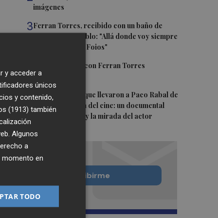
imágenes
3
Ferran Torres, recibido con un baño de
masas en su pueblo: "Allá donde voy siempre
digo que soy de Foios"
4
Foios se vuelca con Ferran Torres
r y acceder a
tificadores únicos
5
Las '200 vidas' que llevaron a Paco Rabal de
cios y contenido,
Águilas a la cima del cine: un documental
os (1913)
también
recupera la voz y la mirada del actor
calización
 web. Algunos
derecho a
ier momento en
Quiero suscribirme
PTAR TODO