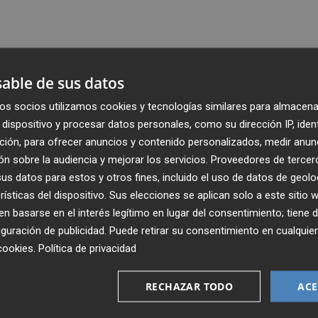
able de sus datos
os socios utilizamos cookies y tecnologías similares para almacena
dispositivo y procesar datos personales, como su dirección IP, iden
ción, para ofrecer anuncios y contenido personalizados, medir anun
n sobre la audiencia y mejorar los servicios.
Proveedores de tercer
s datos para estos y otros fines, incluido el uso de datos de geolo
rísticas del dispositivo. Sus elecciones se aplican solo a este sitio
 basarse en el interés legítimo en lugar del consentimiento; tiene 
guración de publicidad
. Puede retirar su consentimiento en cualqu
Recibe toda la actualidad de
cookies
.
Política de privacidad
Plaza Podcast en tu correo
RECHAZAR TODO
ACE