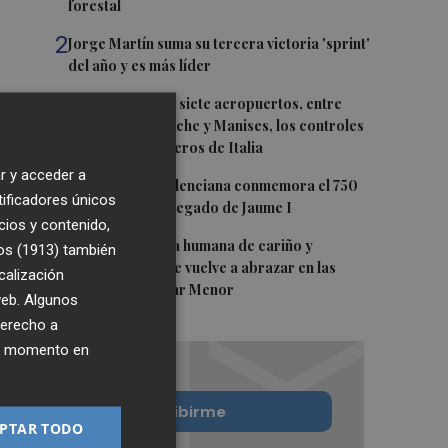
forestal
2
Jorge Martín suma su tercera victoria 'sprint'
del año y es más líder
3
España amplía a siete aeropuertos, entre
ellos Alicante-Elche y Manises, los controles
aleatorios a viajeros de Italia
r y acceder a
4
La Biblioteca Valenciana conmemora el 750
tificadores únicos
aniversario del legado de Jaume I
cios y contenido,
5
Una gran cadena humana de cariño y
os (1913)
también
reivindicación se vuelve a abrazar en las
calización
playas por el Mar Menor
 web. Algunos
derecho a
ier momento en
Quiero suscribirme
PTAR TODO