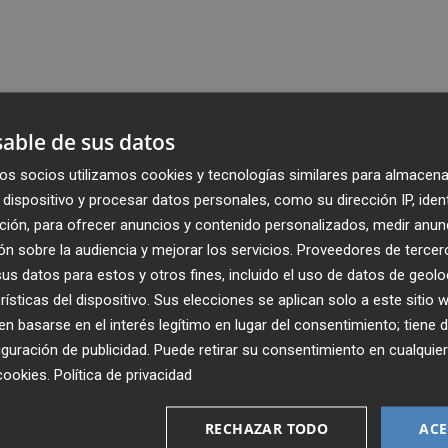
able de sus datos
os socios utilizamos cookies y tecnologías similares para almacena
dispositivo y procesar datos personales, como su dirección IP, iden
ción, para ofrecer anuncios y contenido personalizados, medir anun
n sobre la audiencia y mejorar los servicios.
Proveedores de tercer
s datos para estos y otros fines, incluido el uso de datos de geolo
rísticas del dispositivo. Sus elecciones se aplican solo a este sitio
 basarse en el interés legítimo en lugar del consentimiento; tiene 
guración de publicidad
. Puede retirar su consentimiento en cualqu
cookies
.
Política de privacidad
Recibe toda la actualidad de
Plaza Podcast en tu correo
RECHAZAR TODO
ACE