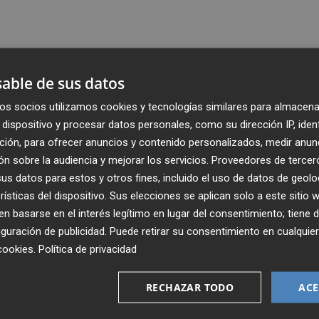
able de sus datos
os socios utilizamos cookies y tecnologías similares para almacena
dispositivo y procesar datos personales, como su dirección IP, iden
ción, para ofrecer anuncios y contenido personalizados, medir anun
n sobre la audiencia y mejorar los servicios.
Proveedores de tercer
s datos para estos y otros fines, incluido el uso de datos de geolo
rísticas del dispositivo. Sus elecciones se aplican solo a este sitio
 basarse en el interés legítimo en lugar del consentimiento; tiene 
guración de publicidad
. Puede retirar su consentimiento en cualqu
Recibe toda la actualidad de
cookies
.
Política de privacidad
Plaza Podcast en tu correo
RECHAZAR TODO
ACE