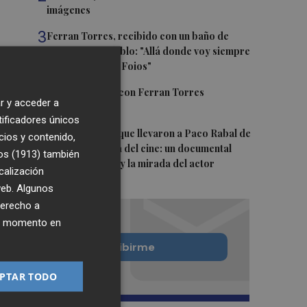
imágenes
3
Ferran Torres, recibido con un baño de
masas en su pueblo: "Allá donde voy siempre
digo que soy de Foios"
4
Foios se vuelca con Ferran Torres
r y acceder a
tificadores únicos
5
Las '200 vidas' que llevaron a Paco Rabal de
cios y contenido,
Águilas a la cima del cine: un documental
os (1913)
también
recupera la voz y la mirada del actor
calización
 web. Algunos
derecho a
ier momento en
Quiero suscribirme
PTAR TODO