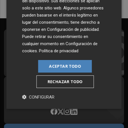
del dispositivo. Sus elecciones se aplican
solo a este sitio web. Algunos proveedores
pueden basarse en el interés legítimo en
lugar del consentimiento; tiene derecho a
oponerse en
Configuración de publicidad
.
Puede retirar su consentimiento en
Suscríbete al Boletín
cualquier momento en
Configuración de
Todos los días a primera hora en tu email
cookies
.
Política de privacidad
¡Quiero suscribirme!
ACEPTAR TODO
RECHAZAR TODO
Síguenos en redes
CONFIGURAR
Plaza Podcast, desde cualquier medio