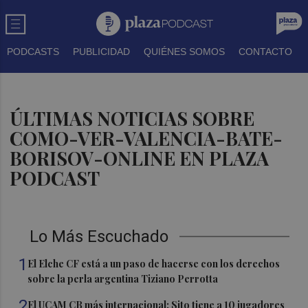
PODCASTS
PUBLICIDAD
QUIÉNES SOMOS
CONTACTO
ÚLTIMAS NOTICIAS SOBRE
COMO-VER-VALENCIA-BATE-
BORISOV-ONLINE EN PLAZA
PODCAST
Lo Más Escuchado
1
El Elche CF está a un paso de hacerse con los derechos
sobre la perla argentina Tiziano Perrotta
2
El UCAM CB más internacional: Sito tiene a 10 jugadores