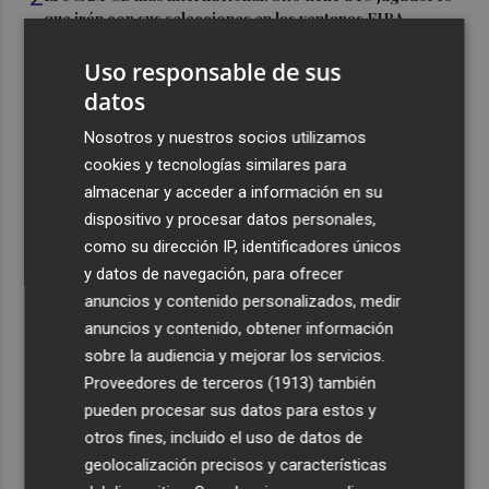
que irán con sus selecciones en las ventanas FIBA
3
La Región de Murcia es la cuarta provincia que más
Uso responsable de sus
exporta a África: Marruecos, el primer destino
datos
4
La Región de Murcia celebra la Semana de la Juventud
Nosotros y nuestros socios utilizamos
con cinco días de actividades
cookies y tecnologías similares para
5
El coste de la vivienda: 1.338 € netos al mes, el salario
almacenar y acceder a información en su
mínimo para poder comprar una vivienda en Castellón
dispositivo y procesar datos personales,
como su dirección IP, identificadores únicos
y datos de navegación, para ofrecer
anuncios y contenido personalizados, medir
anuncios y contenido, obtener información
sobre la audiencia y mejorar los servicios.
Recibe toda la actualidad de
Proveedores de terceros (1913)
también
Plaza Podcast en tu correo
pueden procesar sus datos para estos y
otros fines, incluido el uso de datos de
Quiero suscribirme
geolocalización precisos y características