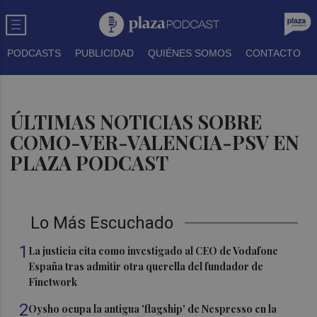
PODCASTS
PUBLICIDAD
QUIÉNES SOMOS
CONTACTO
ÚLTIMAS NOTICIAS SOBRE
COMO-VER-VALENCIA-PSV EN
PLAZA PODCAST
Lo Más Escuchado
1
La justicia cita como investigado al CEO de Vodafone
España tras admitir otra querella del fundador de
Finetwork
2
Oysho ocupa la antigua 'flagship' de Nespresso en la