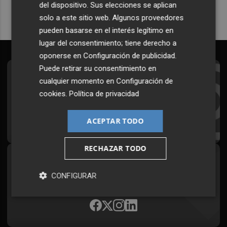
del dispositivo. Sus elecciones se aplican
solo a este sitio web. Algunos proveedores
pueden basarse en el interés legítimo en
lugar del consentimiento; tiene derecho a
oponerse en
Configuración de publicidad
.
Puede retirar su consentimiento en
Suscríbete al Boletín
cualquier momento en
Configuración de
cookies
.
Política de privacidad
Todos los días a primera hora en tu email
¡Quiero suscribirme!
ACEPTAR TODO
RECHAZAR TODO
Síguenos en redes
CONFIGURAR
Plaza Podcast, desde cualquier medio