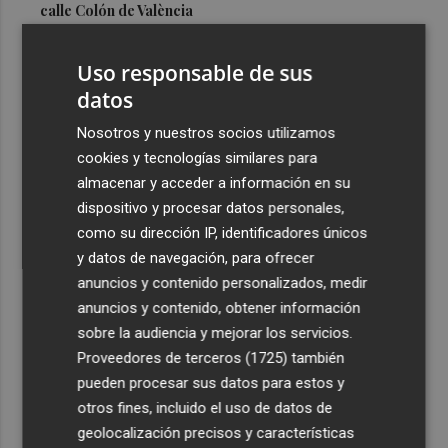
calle Colón de València
3
El Hospital del Vinalopó se consolida como referente en
Uso responsable de sus
la atención al nacimiento
datos
4
El proyecto 'Gramola' evalúa estrategias sostenibles
para reducir las alteraciones internas de la granada
Nosotros y nuestros socios utilizamos
mollar de Elche
cookies y tecnologías similares para
almacenar y acceder a información en su
5
El talento murciano conquista Cimeria: Dagnino ilustra
dispositivo y procesar datos personales,
'Aguas peligrosas' de Conan el Bárbaro
como su dirección IP, identificadores únicos
y datos de navegación, para ofrecer
anuncios y contenido personalizados, medir
anuncios y contenido, obtener información
sobre la audiencia y mejorar los servicios.
Recibe toda la actualidad de
Proveedores de terceros (1725)
también
Plaza Podcast en tu correo
pueden procesar sus datos para estos y
otros fines, incluido el uso de datos de
Quiero suscribirme
geolocalización precisos y características