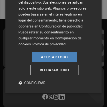
del dispositivo. Sus elecciones se aplican
solo a este sitio web. Algunos proveedores
pueden basarse en el interés legítimo en
lugar del consentimiento; tiene derecho a
oponerse en
Configuración de publicidad
.
Puede retirar su consentimiento en
Suscríbete al Boletín
cualquier momento en
Configuración de
cookies
.
Política de privacidad
Todos los días a primera hora en tu email
¡Quiero suscribirme!
ACEPTAR TODO
RECHAZAR TODO
Síguenos en redes
CONFIGURAR
Plaza Podcast, desde cualquier medio