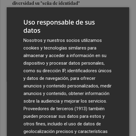
diversidad su "seña de identidad"
3
El centro de salud de Benetússer recibe un sello estatal
Uso responsable de sus
de calidad por su atención orientada a las personas
mayores
datos
4
Cartagena avanza con la modernización de los
Nosotros y nuestros socios utilizamos
Bomberos e impulsa una Ordenanza de Incendios
cookies y tecnologías similares para
almacenar y acceder a información en su
5
El Tesoro cierra el martes las subastas de agosto con
dispositivo y procesar datos personales,
una emisión de letras a tres y nueve meses
como su dirección IP, identificadores únicos
y datos de navegación, para ofrecer
anuncios y contenido personalizados, medir
anuncios y contenido, obtener información
sobre la audiencia y mejorar los servicios.
Recibe toda la actualidad de
Proveedores de terceros (1913)
también
Plaza Podcast en tu correo
pueden procesar sus datos para estos y
otros fines, incluido el uso de datos de
Quiero suscribirme
geolocalización precisos y características