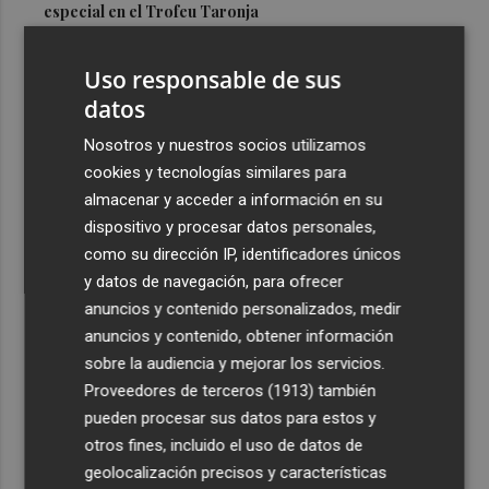
especial en el Trofeu Taronja
3
Venta de bonos y unión frente a China: claves de la
Uso responsable de sus
intervención de EEUU y Japón en el yen
datos
4
El PSPV de Benidorm replica a la Generalitat sobre
Punta Llisera: "No estamos ante un debate político, sino
Nosotros y nuestros socios utilizamos
ante una situación declarada ilegal"
cookies y tecnologías similares para
almacenar y acceder a información en su
5
El transporte urbano por autobús aumenta un 1,9% en
dispositivo y procesar datos personales,
junio en Comunitat Valenciana hasta los 17,4 millones
como su dirección IP, identificadores únicos
y datos de navegación, para ofrecer
anuncios y contenido personalizados, medir
anuncios y contenido, obtener información
sobre la audiencia y mejorar los servicios.
Recibe toda la actualidad de
Proveedores de terceros (1913)
también
Plaza Podcast en tu correo
pueden procesar sus datos para estos y
otros fines, incluido el uso de datos de
Quiero suscribirme
geolocalización precisos y características