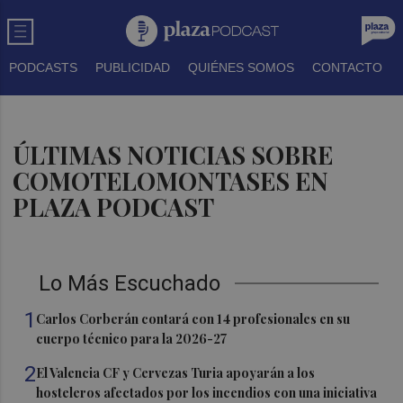
PODCASTS
PUBLICIDAD
QUIÉNES SOMOS
CONTACTO
ÚLTIMAS NOTICIAS SOBRE
COMOTELOMONTASES EN
PLAZA PODCAST
Lo Más Escuchado
1
Carlos Corberán contará con 14 profesionales en su
cuerpo técnico para la 2026-27
2
El Valencia CF y Cervezas Turia apoyarán a los
hosteleros afectados por los incendios con una iniciativa