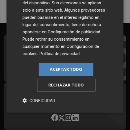
del dispositivo. Sus elecciones se aplican
solo a este sitio web. Algunos proveedores
pueden basarse en el interés legítimo en
lugar del consentimiento; tiene derecho a
oponerse en
Configuración de publicidad
.
Puede retirar su consentimiento en
Suscríbete al Boletín
cualquier momento en
Configuración de
cookies
.
Política de privacidad
Todos los días a primera hora en tu email
¡Quiero suscribirme!
ACEPTAR TODO
RECHAZAR TODO
Síguenos en redes
CONFIGURAR
Plaza Podcast, desde cualquier medio