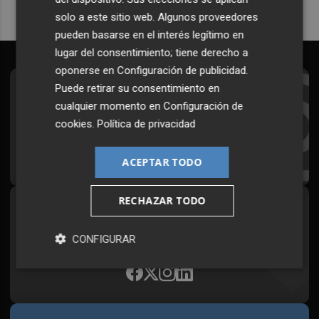
solo a este sitio web. Algunos proveedores
pueden basarse en el interés legítimo en
lugar del consentimiento; tiene derecho a
oponerse en
Configuración de publicidad
.
Puede retirar su consentimiento en
Suscríbete al Boletín
cualquier momento en
Configuración de
Todos los días a primera hora en tu email
cookies
.
Política de privacidad
¡Quiero suscribirme!
ACEPTAR TODO
RECHAZAR TODO
Síguenos en redes
Plaza Podcast, desde cualquier medio
CONFIGURAR