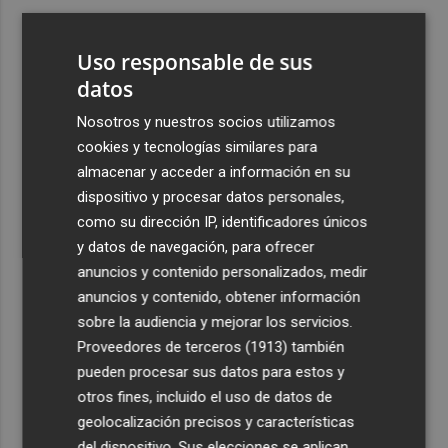
3
Foios se vuelca con Ferran Torres
Uso responsable de sus
4
datos
Las '200 vidas' que llevaron a Paco Rabal de Águilas a la
cima del cine: un documental recupera la voz y la mirada
Nosotros y nuestros socios utilizamos
del actor
cookies y tecnologías similares para
5
Mario Domínguez, a un paso del Excelsior Róterdam de
almacenar y acceder a información en su
la Eredivisie
dispositivo y procesar datos personales,
como su dirección IP, identificadores únicos
y datos de navegación, para ofrecer
anuncios y contenido personalizados, medir
anuncios y contenido, obtener información
sobre la audiencia y mejorar los servicios.
Recibe toda la actualidad de
Proveedores de terceros (1913)
también
Plaza Podcast en tu correo
pueden procesar sus datos para estos y
otros fines, incluido el uso de datos de
Quiero suscribirme
geolocalización precisos y características
del dispositivo. Sus elecciones se aplican