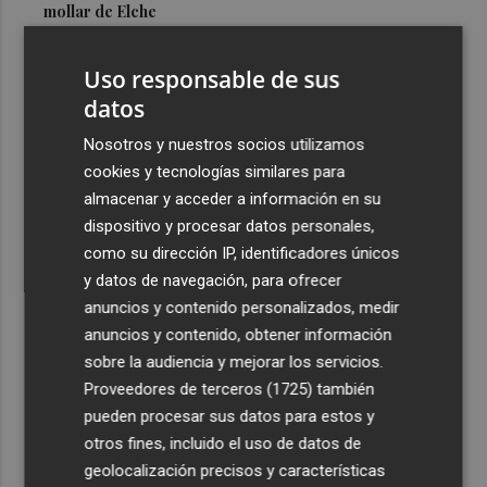
mollar de Elche
3
María Escarmiento se suma a El Kanka en el cartel del
Uso responsable de sus
festival Epicentro de Mula
datos
4
UPCT Makers culmina con éxito un catamarán para
monitorizar el Mar Menor y ya prepara un dron
Nosotros y nuestros socios utilizamos
submarino autónomo
cookies y tecnologías similares para
almacenar y acceder a información en su
5
Una batea clochinera se hunde y otra sufre daños en un
dispositivo y procesar datos personales,
incidente con un buque en el puerto de Valencia
como su dirección IP, identificadores únicos
y datos de navegación, para ofrecer
anuncios y contenido personalizados, medir
anuncios y contenido, obtener información
sobre la audiencia y mejorar los servicios.
Recibe toda la actualidad de
Proveedores de terceros (1725)
también
Plaza Podcast en tu correo
pueden procesar sus datos para estos y
otros fines, incluido el uso de datos de
Quiero suscribirme
geolocalización precisos y características