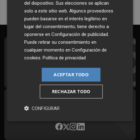
del dispositivo. Sus elecciones se aplican
solo a este sitio web. Algunos proveedores
pueden basarse en el interés legítimo en
lugar del consentimiento; tiene derecho a
oponerse en
Configuración de publicidad
.
Puede retirar su consentimiento en
Suscríbete al Boletín
cualquier momento en
Configuración de
cookies
.
Política de privacidad
Todos los días a primera hora en tu email
¡Quiero suscribirme!
ACEPTAR TODO
RECHAZAR TODO
Síguenos en redes
CONFIGURAR
Plaza Podcast, desde cualquier medio