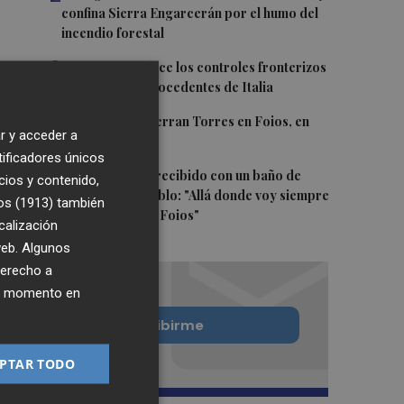
confina Sierra Engarcerán por el humo del
incendio forestal
3
España restablece los controles fronterizos
a los viajeros procedentes de Italia
4
El homenaje a Ferran Torres en Foios, en
r y acceder a
imágenes
tificadores únicos
5
Ferran Torres, recibido con un baño de
cios y contenido,
masas en su pueblo: "Allá donde voy siempre
os (1913)
también
digo que soy de Foios"
calización
 web. Algunos
derecho a
ier momento en
Quiero suscribirme
PTAR TODO