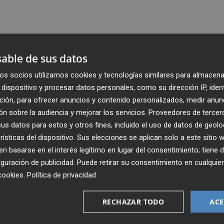
able de sus datos
os socios utilizamos cookies y tecnologías similares para almacena
dispositivo y procesar datos personales, como su dirección IP, iden
ción, para ofrecer anuncios y contenido personalizados, medir anun
n sobre la audiencia y mejorar los servicios.
Proveedores de tercer
s datos para estos y otros fines, incluido el uso de datos de geolo
rísticas del dispositivo. Sus elecciones se aplican solo a este sitio
 basarse en el interés legítimo en lugar del consentimiento; tiene 
guración de publicidad
. Puede retirar su consentimiento en cualqu
Recibe toda la actualidad de
cookies
.
Política de privacidad
Plaza Podcast en tu correo
RECHAZAR TODO
ACE