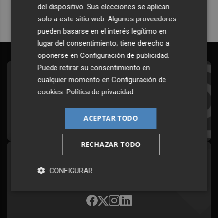
del dispositivo. Sus elecciones se aplican
solo a este sitio web. Algunos proveedores
pueden basarse en el interés legítimo en
lugar del consentimiento; tiene derecho a
oponerse en
Configuración de publicidad
.
Puede retirar su consentimiento en
Suscríbete al Boletín
cualquier momento en
Configuración de
cookies
.
Política de privacidad
Todos los días a primera hora en tu email
ACEPTAR TODO
¡Quiero suscribirme!
RECHAZAR TODO
Síguenos en redes
CONFIGURAR
Plaza Podcast, desde cualquier medio