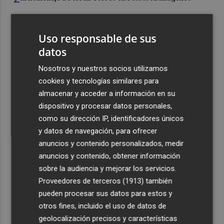
3
Ferran Torres, recibido con un baño de masas en su
Uso responsable de sus
pueblo: "Allá donde voy siempre digo que soy de Foios"
datos
4
Foios se vuelca con Ferran Torres
Nosotros y nuestros socios utilizamos
cookies y tecnologías similares para
5
La serie murciana protagonizada por un conejo de
almacenar y acceder a información en su
peluche malhablado y gamberro que triunfa en las
dispositivo y procesar datos personales,
redes: así es 'Yván y Lolo'
como su dirección IP, identificadores únicos
y datos de navegación, para ofrecer
anuncios y contenido personalizados, medir
anuncios y contenido, obtener información
sobre la audiencia y mejorar los servicios.
Recibe toda la actualidad de
Proveedores de terceros (1913)
también
pueden procesar sus datos para estos y
Plaza Podcast en tu correo
otros fines, incluido el uso de datos de
Quiero suscribirme
geolocalización precisos y características