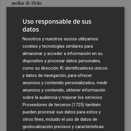
mollar de Elche
3
María Escarmiento se suma a El Kanka en el cartel del
Uso responsable de sus
festival Epicentro de Mula
datos
4
UPCT Makers culmina con éxito un catamarán para
monitorizar el Mar Menor y ya prepara un dron
Nosotros y nuestros socios utilizamos
submarino autónomo
cookies y tecnologías similares para
almacenar y acceder a información en su
5
Una batea clochinera se hunde y otra sufre daños en un
dispositivo y procesar datos personales,
incidente con un buque en el puerto de Valencia
como su dirección IP, identificadores únicos
y datos de navegación, para ofrecer
anuncios y contenido personalizados, medir
anuncios y contenido, obtener información
sobre la audiencia y mejorar los servicios.
Recibe toda la actualidad de
Proveedores de terceros (1725)
también
Plaza Podcast en tu correo
pueden procesar sus datos para estos y
otros fines, incluido el uso de datos de
Quiero suscribirme
geolocalización precisos y características