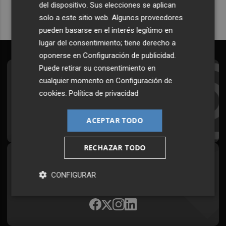
del dispositivo. Sus elecciones se aplican
solo a este sitio web. Algunos proveedores
pueden basarse en el interés legítimo en
lugar del consentimiento; tiene derecho a
oponerse en
Configuración de publicidad
.
Puede retirar su consentimiento en
Suscríbete al Boletín
cualquier momento en
Configuración de
cookies
.
Política de privacidad
Todos los días a primera hora en tu email
¡Quiero suscribirme!
ACEPTAR TODO
RECHAZAR TODO
Síguenos en redes
CONFIGURAR
Plaza Podcast, desde cualquier medio