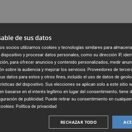
able de sus datos
os socios utilizamos cookies y tecnologías similares para almacena
dispositivo y procesar datos personales, como su dirección IP, iden
ción, para ofrecer anuncios y contenido personalizados, medir anun
n sobre la audiencia y mejorar los servicios.
Proveedores de tercer
s datos para estos y otros fines, incluido el uso de datos de geolo
rísticas del dispositivo. Sus elecciones se aplican solo a este sitio
 basarse en el interés legítimo en lugar del consentimiento; tiene 
guración de publicidad
. Puede retirar su consentimiento en cualqu
Recibe toda la actualidad de
cookies
.
Política de privacidad
Plaza Podcast en tu correo
RECHAZAR TODO
ACE