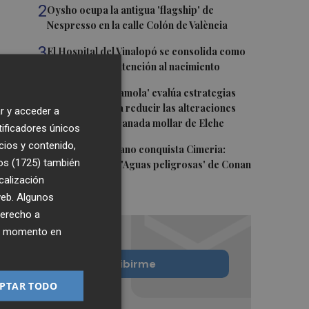
2
Oysho ocupa la antigua 'flagship' de
Nespresso en la calle Colón de València
3
El Hospital del Vinalopó se consolida como
referente en la atención al nacimiento
4
El proyecto 'Gramola' evalúa estrategias
sostenibles para reducir las alteraciones
r y acceder a
internas de la granada mollar de Elche
tificadores únicos
cios y contenido,
5
El talento murciano conquista Cimeria:
os (1725)
también
Dagnino ilustra 'Aguas peligrosas' de Conan
calización
el Bárbaro
 web. Algunos
derecho a
ier momento en
Quiero suscribirme
PTAR TODO