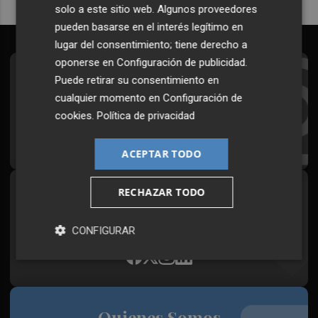
solo a este sitio web. Algunos proveedores
pueden basarse en el interés legítimo en
lugar del consentimiento; tiene derecho a
oponerse en
Configuración de publicidad
.
Suscríbete al Boletín
Puede retirar su consentimiento en
cualquier momento en
Configuración de
Todos los días a primera hora en tu email
cookies
.
Política de privacidad
¡Quiero suscribirme!
ACEPTAR TODO
RECHAZAR TODO
Síguenos en redes
Plaza Podcast, desde cualquier medio
CONFIGURAR
Quienes Somos