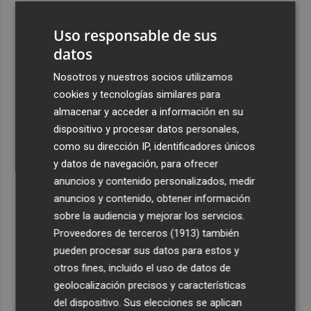
3
Pepelu: "Hasta la expulsión hemos trabajado como
Uso responsable de sus
hemos entrenado"
datos
4
Controlado el incendio en Sierra Engarcerán (Castellón)
Nosotros y nuestros socios utilizamos
cookies y tecnologías similares para
5
La capacidad de los modelos de IA para burlar la
almacenar y acceder a información en su
seguridad alarma a gobiernos y empresas
dispositivo y procesar datos personales,
como su dirección IP, identificadores únicos
y datos de navegación, para ofrecer
anuncios y contenido personalizados, medir
anuncios y contenido, obtener información
Recibe toda la actualidad de
sobre la audiencia y mejorar los servicios.
Proveedores de terceros (1913)
también
Plaza Podcast en tu correo
pueden procesar sus datos para estos y
Quiero suscribirme
otros fines, incluido el uso de datos de
geolocalización precisos y características
del dispositivo. Sus elecciones se aplican