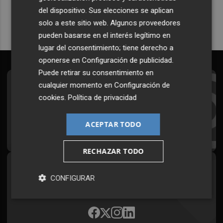
del dispositivo. Sus elecciones se aplican
solo a este sitio web. Algunos proveedores
pueden basarse en el interés legítimo en
lugar del consentimiento; tiene derecho a
oponerse en
Configuración de publicidad
.
Puede retirar su consentimiento en
cualquier momento en
Configuración de
Suscríbete al Boletín
cookies
.
Política de privacidad
Todos los días a primera hora en tu email
ACEPTAR TODO
¡Quiero suscribirme!
RECHAZAR TODO
Síguenos en redes
CONFIGURAR
Plaza Podcast, desde cualquier medio