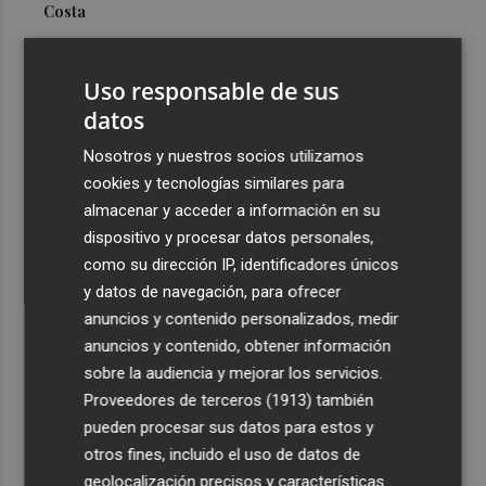
Costa
3
Más problemas en el lateral derecho: Monferrer sufre
una lesión muscular
Uso responsable de sus
4
datos
San Javier da viabilidad al nuevo contrato del transporte
urbano y a un hotel de cuatro estrellas en La Manga con
Nosotros y nuestros socios utilizamos
324 habitaciones
cookies y tecnologías similares para
5
Estos son los estrenos que abren la cartelera en agosto:
almacenar y acceder a información en su
de la comedia 'El último mono' a una nueva entrega de
dispositivo y procesar datos personales,
'La Patrulla Canina'
como su dirección IP, identificadores únicos
y datos de navegación, para ofrecer
anuncios y contenido personalizados, medir
anuncios y contenido, obtener información
sobre la audiencia y mejorar los servicios.
Proveedores de terceros (1913)
también
Recibe toda la actualidad de
pueden procesar sus datos para estos y
Plaza Podcast en tu correo
otros fines, incluido el uso de datos de
geolocalización precisos y características
Quiero suscribirme