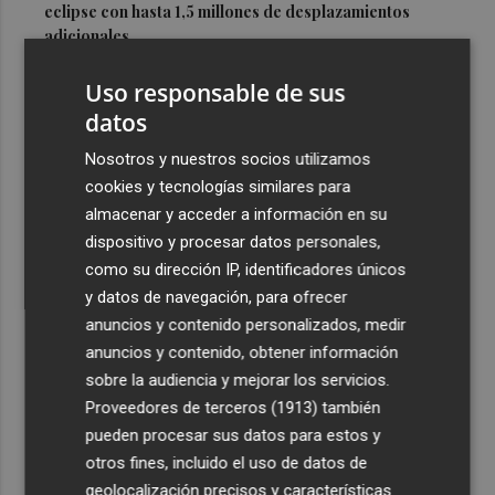
eclipse con hasta 1,5 millones de desplazamientos
adicionales
3
Los equipos de extinción afrontan horas "vitales" en
Uso responsable de sus
Tírig para trabajar con medios aéreos
datos
4
La Guardia Civil desplegará un dispositivo especial de
Nosotros y nuestros socios utilizamos
seguridad por el eclipse del día 12, con más de 24.000
cookies y tecnologías similares para
efectivos
almacenar y acceder a información en su
5
El Ayuntamiento de València lanza un decálogo para
dispositivo y procesar datos personales,
seguir el eclipse con seguridad
como su dirección IP, identificadores únicos
y datos de navegación, para ofrecer
anuncios y contenido personalizados, medir
anuncios y contenido, obtener información
sobre la audiencia y mejorar los servicios.
Proveedores de terceros (1913)
también
Recibe toda la actualidad de
pueden procesar sus datos para estos y
Plaza Podcast en tu correo
otros fines, incluido el uso de datos de
geolocalización precisos y características
Quiero suscribirme