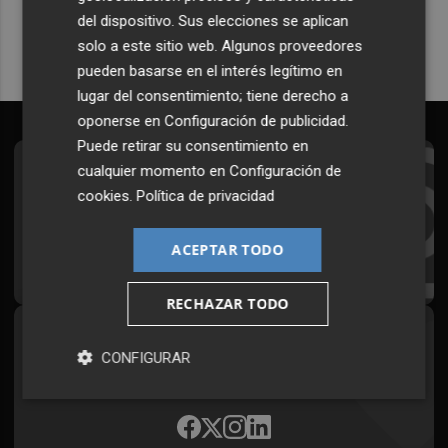
del dispositivo. Sus elecciones se aplican
solo a este sitio web. Algunos proveedores
pueden basarse en el interés legítimo en
lugar del consentimiento; tiene derecho a
oponerse en
Configuración de publicidad
.
Puede retirar su consentimiento en
cualquier momento en
Configuración de
Suscríbete al Boletín
cookies
.
Política de privacidad
Todos los días a primera hora en tu email
ACEPTAR TODO
¡Quiero suscribirme!
RECHAZAR TODO
Síguenos en redes
CONFIGURAR
Plaza Podcast, desde cualquier medio