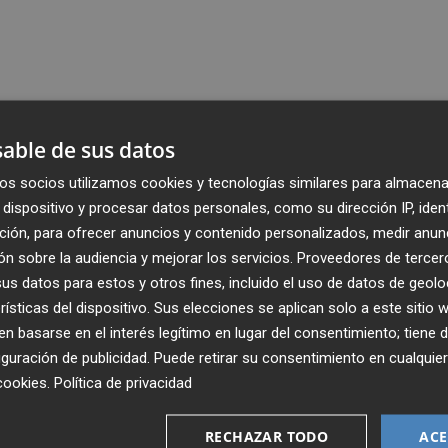
able de sus datos
os socios utilizamos cookies y tecnologías similares para almacena
dispositivo y procesar datos personales, como su dirección IP, iden
ción, para ofrecer anuncios y contenido personalizados, medir anun
n sobre la audiencia y mejorar los servicios.
Proveedores de tercer
s datos para estos y otros fines, incluido el uso de datos de geolo
rísticas del dispositivo. Sus elecciones se aplican solo a este sitio
 basarse en el interés legítimo en lugar del consentimiento; tiene 
guración de publicidad
. Puede retirar su consentimiento en cualqu
cookies
.
Política de privacidad
Recibe toda la actualidad de
Plaza Podcast en tu correo
RECHAZAR TODO
ACE