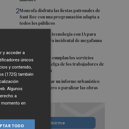
2
Moncofa disfruta las fiestas patronales de
Sant Roc con una programación adapta a
todos los públicos
3
Desarrollan una tecnología con IA para
mitigar la captura incidental de megafauna
marina
r y acceder a
4
Calp pide que se cumplan los servicios
tificadores únicos
mínimos en la huelga de los trabajadores de
cios y contenido,
la limpieza viaria
os (1725)
también
5
calización
MC exige publicar un informe urbanístico
sobre Monte Sacro o paralizar las obras
 web. Algunos
derecho a
ier momento en
Quiero suscribirme
PTAR TODO