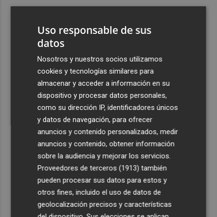
3
Aemet prevé peligro de incendios "muy alto" o
"extremo" en la mayor parte de la Península y Baleares
Uso responsable de sus
el día del eclipse
datos
4
Company: “Estamos comenzando a ver el equipo que
Nosotros y nuestros socios utilizamos
queremos ver en la Liga”
cookies y tecnologías similares para
5
Ocho helicópteros, un avión y más de 100 brigadas se
almacenar y acceder a información en su
movilizan en Moratalla por un incendio forestal
dispositivo y procesar datos personales,
como su dirección IP, identificadores únicos
y datos de navegación, para ofrecer
anuncios y contenido personalizados, medir
anuncios y contenido, obtener información
sobre la audiencia y mejorar los servicios.
Recibe toda la actualidad de
Proveedores de terceros (1913)
también
Plaza Podcast en tu correo
pueden procesar sus datos para estos y
otros fines, incluido el uso de datos de
Quiero suscribirme
geolocalización precisos y características
del dispositivo. Sus elecciones se aplican