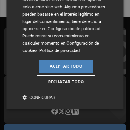
solo a este sitio web. Algunos proveedores
pueden basarse en el interés legítimo en
lugar del consentimiento; tiene derecho a
oponerse en
Configuración de publicidad
.
Puede retirar su consentimiento en
Suscríbete al Boletín
cualquier momento en
Configuración de
Todos los días a primera hora en tu email
cookies
.
Política de privacidad
¡Quiero suscribirme!
ACEPTAR TODO
RECHAZAR TODO
Síguenos en redes
Plaza Podcast, desde cualquier medio
CONFIGURAR