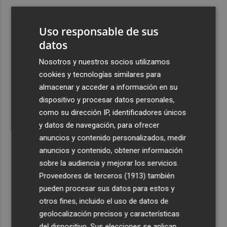
3
La calle Cantarerías de Cartagena estrena pavimento:
avanza la obra de la Morería Baja como nuevo eje
Uso responsable de sus
peatonal hacia San Fernando
datos
4
La empresa murciana Campounión renuncia al limón y
Nosotros y nuestros socios utilizamos
trasladará su actividad a Fuente Álamo
cookies y tecnologías similares para
5
Las exportaciones agroalimentarias españolas se elevan
almacenar y acceder a información en su
un 3% en 2025, hasta superar los 78.000 millones
dispositivo y procesar datos personales,
como su dirección IP, identificadores únicos
y datos de navegación, para ofrecer
anuncios y contenido personalizados, medir
anuncios y contenido, obtener información
sobre la audiencia y mejorar los servicios.
Recibe toda la actualidad de
Proveedores de terceros (1913)
también
Plaza Podcast en tu correo
pueden procesar sus datos para estos y
otros fines, incluido el uso de datos de
Quiero suscribirme
geolocalización precisos y características
del dispositivo. Sus elecciones se aplican