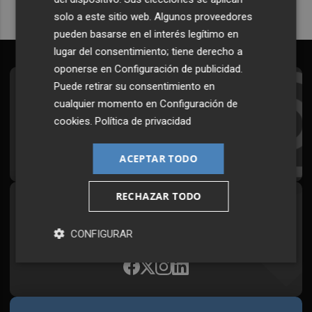
solo a este sitio web. Algunos proveedores
pueden basarse en el interés legítimo en
lugar del consentimiento; tiene derecho a
oponerse en
Configuración de publicidad
.
Puede retirar su consentimiento en
Suscríbete al Boletín
cualquier momento en
Configuración de
Todos los días a primera hora en tu email
cookies
.
Política de privacidad
¡Quiero suscribirme!
ACEPTAR TODO
RECHAZAR TODO
Síguenos en redes
Plaza Podcast, desde cualquier medio
CONFIGURAR