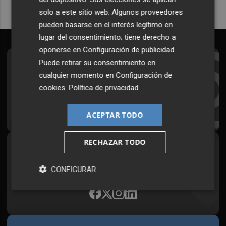
solo a este sitio web. Algunos proveedores
pueden basarse en el interés legítimo en
lugar del consentimiento; tiene derecho a
oponerse en
Configuración de publicidad
.
Puede retirar su consentimiento en
Suscríbete al Boletín
cualquier momento en
Configuración de
Todos los días a primera hora en tu email
cookies
.
Política de privacidad
¡Quiero suscribirme!
ACEPTAR TODO
RECHAZAR TODO
Síguenos en redes
Plaza Podcast, desde cualquier medio
CONFIGURAR