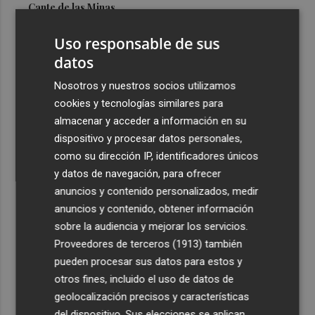
Cante de las Minas
3
El Castell de l'Olla de Altea 2026, en imágenes
Uso responsable de sus
datos
4
El Villarreal pone el broche de oro a la pretemporada
Nosotros y nuestros socios utilizamos
con una victoria contra el Galatasaray
cookies y tecnologías similares para
5
Kiat Lim preside por primera vez un partido en Mestalla
almacenar y acceder a información en su
dispositivo y procesar datos personales,
como su dirección IP, identificadores únicos
y datos de navegación, para ofrecer
anuncios y contenido personalizados, medir
anuncios y contenido, obtener información
sobre la audiencia y mejorar los servicios.
Recibe toda la actualidad de
Proveedores de terceros (1913)
también
Plaza Podcast en tu correo
pueden procesar sus datos para estos y
otros fines, incluido el uso de datos de
Quiero suscribirme
geolocalización precisos y características
del dispositivo. Sus elecciones se aplican