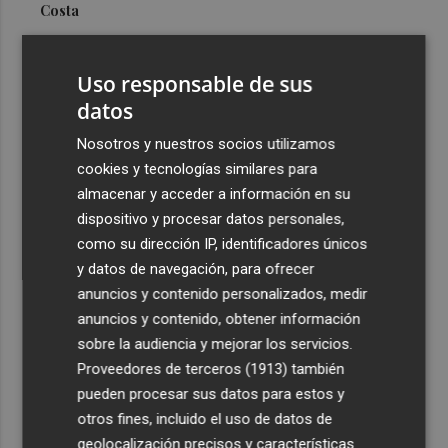
Costa
3
Más problemas en el lateral derecho: Monferrer sufre
una lesión muscular
Uso responsable de sus
4
datos
San Javier da viabilidad al nuevo contrato del transporte
urbano y a un hotel de cuatro estrellas en La Manga con
Nosotros y nuestros socios utilizamos
324 habitaciones
cookies y tecnologías similares para
5
Estos son los estrenos que abren la cartelera en agosto:
almacenar y acceder a información en su
de la comedia 'El último mono' a una nueva entrega de
dispositivo y procesar datos personales,
'La Patrulla Canina'
como su dirección IP, identificadores únicos
y datos de navegación, para ofrecer
anuncios y contenido personalizados, medir
anuncios y contenido, obtener información
sobre la audiencia y mejorar los servicios.
Proveedores de terceros (1913)
también
Recibe toda la actualidad de
pueden procesar sus datos para estos y
Plaza Podcast en tu correo
otros fines, incluido el uso de datos de
geolocalización precisos y características
Quiero suscribirme