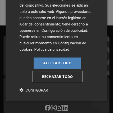
del dispositivo. Sus elecciones se aplican
solo a este sitio web. Algunos proveedores
pueden basarse en el interés legítimo en
lugar del consentimiento; tiene derecho a
oponerse en
Configuración de publicidad
.
Puede retirar su consentimiento en
cualquier momento en
Configuración de
Suscríbete al Boletín
cookies
.
Política de privacidad
Todos los días a primera hora en tu email
ACEPTAR TODO
¡Quiero suscribirme!
RECHAZAR TODO
Síguenos en redes
CONFIGURAR
Plaza Podcast, desde cualquier medio