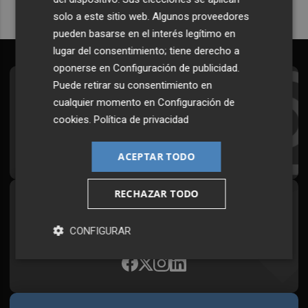
solo a este sitio web. Algunos proveedores
pueden basarse en el interés legítimo en
lugar del consentimiento; tiene derecho a
oponerse en
Configuración de publicidad
.
Puede retirar su consentimiento en
Suscríbete al Boletín
cualquier momento en
Configuración de
Todos los días a primera hora en tu email
cookies
.
Política de privacidad
¡Quiero suscribirme!
ACEPTAR TODO
RECHAZAR TODO
Síguenos en redes
Plaza Podcast, desde cualquier medio
CONFIGURAR