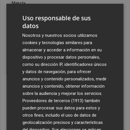
Murcia
3
Las cuatro playas de la Región acreditadas con el
Uso responsable de sus
máximo nivel de accesibilidad están en Cartagena
datos
4
El pequeño ahorrador vuelve a las letras del Tesoro y
Nosotros y nuestros socios utilizamos
demanda 15.000 millones en 6 meses
cookies y tecnologías similares para
5
El oleoturismo se abre al público internacional con la
almacenar y acceder a información en su
gastronomía como reclamo
dispositivo y procesar datos personales,
como su dirección IP, identificadores únicos
y datos de navegación, para ofrecer
anuncios y contenido personalizados, medir
anuncios y contenido, obtener información
sobre la audiencia y mejorar los servicios.
Recibe toda la actualidad de
Proveedores de terceros (1913)
también
Plaza Podcast en tu correo
pueden procesar sus datos para estos y
otros fines, incluido el uso de datos de
Quiero suscribirme
geolocalización precisos y características
del dispositivo. Sus elecciones se aplican