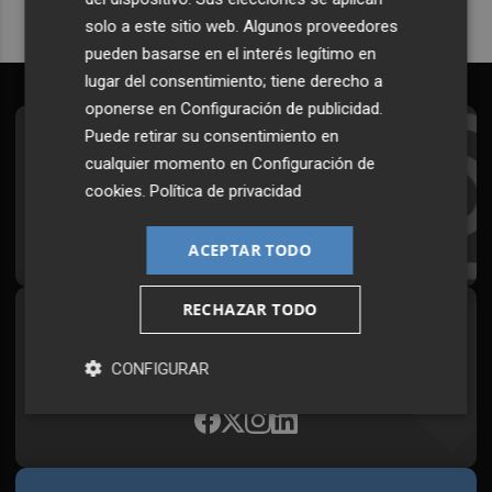
solo a este sitio web. Algunos proveedores
pueden basarse en el interés legítimo en
lugar del consentimiento; tiene derecho a
oponerse en
Configuración de publicidad
.
Puede retirar su consentimiento en
Suscríbete al Boletín
cualquier momento en
Configuración de
Todos los días a primera hora en tu email
cookies
.
Política de privacidad
¡Quiero suscribirme!
ACEPTAR TODO
RECHAZAR TODO
Síguenos en redes
Plaza Podcast, desde cualquier medio
CONFIGURAR