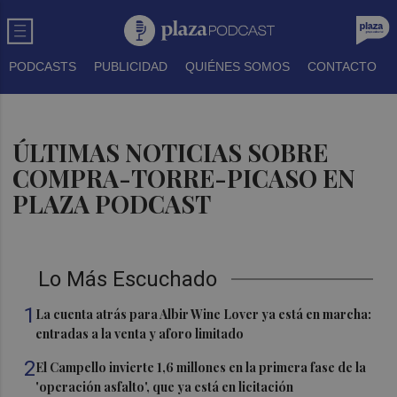
PODCASTS
PUBLICIDAD
QUIÉNES SOMOS
CONTACTO
ÚLTIMAS NOTICIAS SOBRE
COMPRA-TORRE-PICASO EN
PLAZA PODCAST
Lo Más Escuchado
1
La cuenta atrás para Albir Wine Lover ya está en marcha:
entradas a la venta y aforo limitado
2
El Campello invierte 1,6 millones en la primera fase de la
'operación asfalto', que ya está en licitación