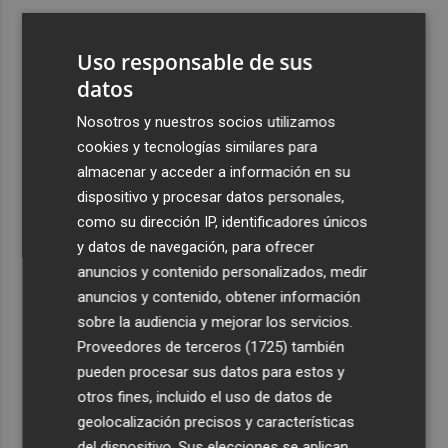
3
La magia de Terra Mítica se vive de noche durante el mes
de agosto con Summer Nights
Uso responsable de sus
4
datos
La justicia cita como investigado al CEO de Vodafone
España tras admitir otra querella del fundador de
Nosotros y nuestros socios utilizamos
Finetwork
cookies y tecnologías similares para
5
Oysho ocupa la antigua 'flagship' de Nespresso en la
almacenar y acceder a información en su
calle Colón de València
dispositivo y procesar datos personales,
como su dirección IP, identificadores únicos
y datos de navegación, para ofrecer
anuncios y contenido personalizados, medir
anuncios y contenido, obtener información
sobre la audiencia y mejorar los servicios.
Recibe toda la actualidad de
Proveedores de terceros (1725)
también
Plaza Podcast en tu correo
pueden procesar sus datos para estos y
otros fines, incluido el uso de datos de
Quiero suscribirme
geolocalización precisos y características
del dispositivo. Sus elecciones se aplican