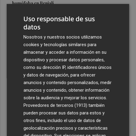
homófoba en Benialí
3
Hasta 1.000 litros de agua al día por turista de lujo: el
Uso responsable de sus
consumo que tensiona el litoral mediterráneo
datos
4
TSMC elevó un 37% sus ventas hasta julio
Nosotros y nuestros socios utilizamos
cookies y tecnologías similares para
5
El turismo de lujo consume hasta 1.000 litros de agua al
almacenar y acceder a información en su
día y los expertos advierten de "mala gestión"
dispositivo y procesar datos personales,
como su dirección IP, identificadores únicos
y datos de navegación, para ofrecer
anuncios y contenido personalizados, medir
anuncios y contenido, obtener información
sobre la audiencia y mejorar los servicios.
Recibe toda la actualidad de
Proveedores de terceros (1913)
también
Plaza Podcast en tu correo
pueden procesar sus datos para estos y
otros fines, incluido el uso de datos de
Quiero suscribirme
geolocalización precisos y características
del dispositivo. Sus elecciones se aplican