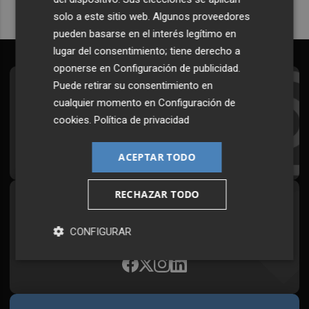
solo a este sitio web. Algunos proveedores
pueden basarse en el interés legítimo en
lugar del consentimiento; tiene derecho a
oponerse en
Configuración de publicidad
.
Puede retirar su consentimiento en
Suscríbete al Boletín
cualquier momento en
Configuración de
Todos los días a primera hora en tu email
cookies
.
Política de privacidad
¡Quiero suscribirme!
ACEPTAR TODO
RECHAZAR TODO
Síguenos en redes
Plaza Podcast, desde cualquier medio
CONFIGURAR