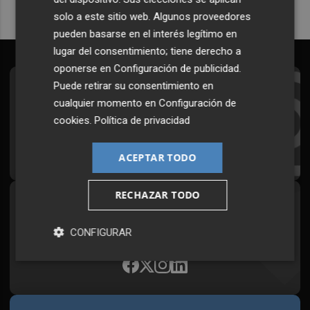
solo a este sitio web. Algunos proveedores
pueden basarse en el interés legítimo en
lugar del consentimiento; tiene derecho a
oponerse en
Configuración de publicidad
.
Puede retirar su consentimiento en
Suscríbete al Boletín
cualquier momento en
Configuración de
Todos los días a primera hora en tu email
cookies
.
Política de privacidad
¡Quiero suscribirme!
ACEPTAR TODO
RECHAZAR TODO
Síguenos en redes
Plaza Podcast, desde cualquier medio
CONFIGURAR