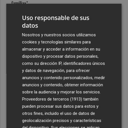
familias"
3
Oropesa ultima los preparativos para el eclipse total de
Uso responsable de sus
Sol y habilita cuatro puntos informativos
datos
4
Castelló refuerza su comercio: inyectan 800.000 euros
Nosotros y nuestros socios utilizamos
para la nueva campaña de bonos comerciales
cookies y tecnologías similares para
5
Castelló inicia la ejecución de la Manzana Albinegra con
almacenar y acceder a información en su
el traslado de las pistas de pádel junto a Castalia
dispositivo y procesar datos personales,
como su dirección IP, identificadores únicos
y datos de navegación, para ofrecer
anuncios y contenido personalizados, medir
anuncios y contenido, obtener información
sobre la audiencia y mejorar los servicios.
Recibe toda la actualidad de
Proveedores de terceros (1913)
también
Plaza Podcast en tu correo
pueden procesar sus datos para estos y
otros fines, incluido el uso de datos de
Quiero suscribirme
geolocalización precisos y características
del dispositivo. Sus elecciones se aplican