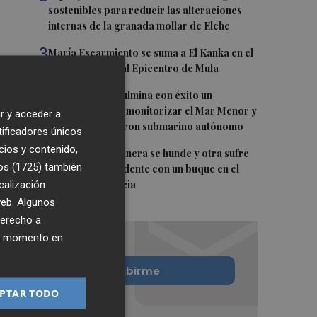
sostenibles para reducir las alteraciones
internas de la granada mollar de Elche
3
María Escarmiento se suma a El Kanka en el
cartel del festival Epicentro de Mula
4
UPCT Makers culmina con éxito un
catamarán para monitorizar el Mar Menor y
r y acceder a
ya prepara un dron submarino autónomo
tificadores únicos
cios y contenido,
5
Una batea clochinera se hunde y otra sufre
os (1725)
también
daños en un incidente con un buque en el
calización
puerto de Valencia
 web. Algunos
derecho a
ier momento en
Quiero suscribirme
PTAR TODO