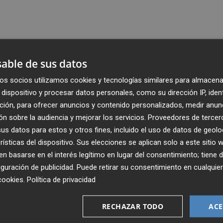
able de sus datos
os socios utilizamos cookies y tecnologías similares para almacena
dispositivo y procesar datos personales, como su dirección IP, iden
ción, para ofrecer anuncios y contenido personalizados, medir anun
n sobre la audiencia y mejorar los servicios.
Proveedores de tercer
s datos para estos y otros fines, incluido el uso de datos de geolo
rísticas del dispositivo. Sus elecciones se aplican solo a este sitio
 basarse en el interés legítimo en lugar del consentimiento; tiene 
guración de publicidad
. Puede retirar su consentimiento en cualqu
Recibe toda la actualidad de
cookies
.
Política de privacidad
Plaza Podcast en tu correo
RECHAZAR TODO
ACE