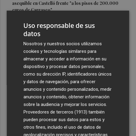
asequible en Castelló frente "a los pisos de 200.000
euros de Carrasco"
3
Castelló adjudica a Civicons por 600.500 euros las
Uso responsable de sus
obras de reforma de la tenencia de alcaldía sur
datos
4
Castelló acelera el montaje de la infraestructura en las
Nosotros y nuestros socios utilizamos
playas y el Planetari del eclipse para convertirlo en "un
cookies y tecnologías similares para
evento histórico"
almacenar y acceder a información en su
5
Ruegan precaución con el baño en 13 playas de Águilas,
dispositivo y procesar datos personales,
Cartagena, Calnegre y San Javier
como su dirección IP, identificadores únicos
y datos de navegación, para ofrecer
anuncios y contenido personalizados, medir
anuncios y contenido, obtener información
sobre la audiencia y mejorar los servicios.
Proveedores de terceros (1913)
también
Recibe toda la actualidad de
pueden procesar sus datos para estos y
Plaza Podcast en tu correo
otros fines, incluido el uso de datos de
geolocalización precisos y características
Quiero suscribirme