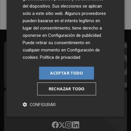
del dispositivo. Sus elecciones se aplican
solo a este sitio web. Algunos proveedores
pueden basarse en el interés legítimo en
lugar del consentimiento; tiene derecho a
oponerse en
Configuración de publicidad
.
Puede retirar su consentimiento en
cualquier momento en
Configuración de
Suscríbete al Boletín
cookies
.
Política de privacidad
Todos los días a primera hora en tu email
ACEPTAR TODO
¡Quiero suscribirme!
RECHAZAR TODO
Síguenos en redes
CONFIGURAR
Plaza Podcast, desde cualquier medio