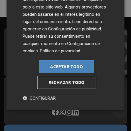
solo a este sitio web. Algunos proveedores
pueden basarse en el interés legítimo en
lugar del consentimiento; tiene derecho a
oponerse en
Configuración de publicidad
.
Puede retirar su consentimiento en
Suscríbete al Boletín
cualquier momento en
Configuración de
Todos los días a primera hora en tu email
cookies
.
Política de privacidad
¡Quiero suscribirme!
ACEPTAR TODO
RECHAZAR TODO
Síguenos en redes
Plaza Podcast, desde cualquier medio
CONFIGURAR