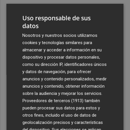
3
Ferran Torres, recibido con un baño de masas en su
pueblo: "Allá donde voy siempre digo que soy de Foios"
Uso responsable de sus
4
datos
Foios se vuelca con Ferran Torres
Nosotros y nuestros socios utilizamos
5
Las '200 vidas' que llevaron a Paco Rabal de Águilas a la
cookies y tecnologías similares para
cima del cine: un documental recupera la voz y la mirada
almacenar y acceder a información en su
del actor
dispositivo y procesar datos personales,
como su dirección IP, identificadores únicos
y datos de navegación, para ofrecer
anuncios y contenido personalizados, medir
anuncios y contenido, obtener información
sobre la audiencia y mejorar los servicios.
Recibe toda la actualidad de
Proveedores de terceros (1913)
también
Plaza Podcast en tu correo
pueden procesar sus datos para estos y
otros fines, incluido el uso de datos de
Quiero suscribirme
geolocalización precisos y características
del dispositivo. Sus elecciones se aplican