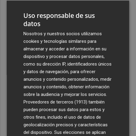
3
La Región de Murcia celebra la Semana de la Juventud
Uso responsable de sus
con cinco días de actividades
datos
4
La Todolella recibe 340.000 euros del Consell para
reabrir la ermita de Sant Cristòfol tras su cierre en 2021
Nosotros y nuestros socios utilizamos
cookies y tecnologías similares para
5
El Xixo Xixero llena de tradición y ambiente la Playa
almacenar y acceder a información en su
Casablanca de Almenara
dispositivo y procesar datos personales,
como su dirección IP, identificadores únicos
y datos de navegación, para ofrecer
anuncios y contenido personalizados, medir
anuncios y contenido, obtener información
Recibe toda la actualidad de
sobre la audiencia y mejorar los servicios.
Proveedores de terceros (1913)
también
Plaza Podcast en tu correo
pueden procesar sus datos para estos y
Quiero suscribirme
otros fines, incluido el uso de datos de
geolocalización precisos y características
del dispositivo. Sus elecciones se aplican