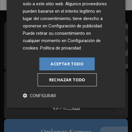
solo a este sitio web. Algunos proveedores
pueden basarse en el interés legítimo en
lugar del consentimiento; tiene derecho a
oponerse en
Configuración de publicidad
.
Suscríbete al Boletín
Puede retirar su consentimiento en
cualquier momento en
Configuración de
Todos los días a primera hora en tu email
cookies
.
Política de privacidad
¡Quiero suscribirme!
ACEPTAR TODO
RECHAZAR TODO
Síguenos en redes
Plaza Podcast, desde cualquier medio
CONFIGURAR
Quienes Somos