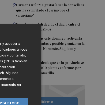
2
Carmen Ortí: "Me gustaría ser la consellera
que ha estimulado el cariño por el
valenciano"
3
Un gol de Bardeli decide el duelo entre el
Levante y su filial (1-0)
4
Vuelven las lluvias este domingo: activan la
alerta por tormentas y posible granizo en la
r y acceder a
Vega del Segura, Noroeste, Altiplano y
tificadores únicos
Guadalentín
cios y contenido,
os (1913)
también
5
Asaja Alicante calcula que en la provincia se
calización
arrancarán 50.000 plantas enfermas por
 web. Algunos
clorosis nervial amarilla
derecho a
ier momento en
Quiero suscribirme
PTAR TODO