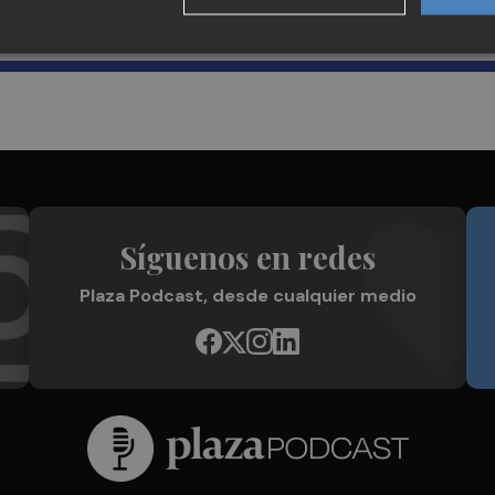
Plaza Podcast en tu correo
Síguenos en redes
Plaza Podcast, desde cualquier medio