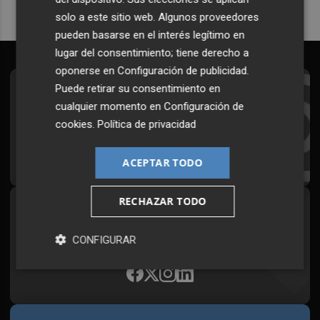
solo a este sitio web. Algunos proveedores
pueden basarse en el interés legítimo en
lugar del consentimiento; tiene derecho a
oponerse en
Configuración de publicidad
.
Puede retirar su consentimiento en
Suscríbete al Boletín
cualquier momento en
Configuración de
Todos los días a primera hora en tu email
cookies
.
Política de privacidad
¡Quiero suscribirme!
ACEPTAR TODO
RECHAZAR TODO
Síguenos en redes
Plaza Podcast, desde cualquier medio
CONFIGURAR