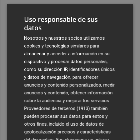
3
Ferran Torres, recibido con un baño de masas en su
pueblo: "Allá donde voy siempre digo que soy de Foios"
Uso responsable de sus
4
datos
Foios se vuelca con Ferran Torres
Nosotros y nuestros socios utilizamos
5
La serie murciana protagonizada por un conejo de
cookies y tecnologías similares para
peluche malhablado y gamberro que triunfa en las
almacenar y acceder a información en su
redes: así es 'Yván y Lolo'
dispositivo y procesar datos personales,
como su dirección IP, identificadores únicos
y datos de navegación, para ofrecer
anuncios y contenido personalizados, medir
anuncios y contenido, obtener información
sobre la audiencia y mejorar los servicios.
Recibe toda la actualidad de
Proveedores de terceros (1913)
también
Plaza Podcast en tu correo
pueden procesar sus datos para estos y
otros fines, incluido el uso de datos de
Quiero suscribirme
geolocalización precisos y características
del dispositivo. Sus elecciones se aplican