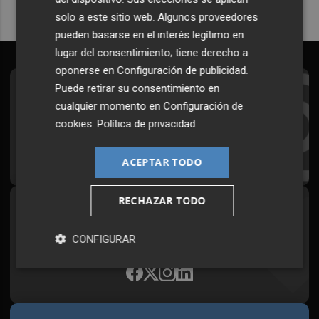
solo a este sitio web. Algunos proveedores
pueden basarse en el interés legítimo en
lugar del consentimiento; tiene derecho a
oponerse en
Configuración de publicidad
.
Puede retirar su consentimiento en
Suscríbete al Boletín
cualquier momento en
Configuración de
Todos los días a primera hora en tu email
cookies
.
Política de privacidad
¡Quiero suscribirme!
ACEPTAR TODO
RECHAZAR TODO
Síguenos en redes
Plaza Podcast, desde cualquier medio
CONFIGURAR