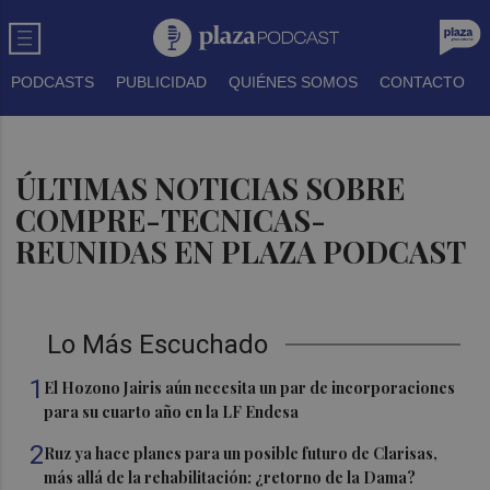
PODCASTS
PUBLICIDAD
QUIÉNES SOMOS
CONTACTO
ÚLTIMAS NOTICIAS SOBRE
COMPRE-TECNICAS-
REUNIDAS EN PLAZA PODCAST
Lo Más Escuchado
1
El Hozono Jairis aún necesita un par de incorporaciones
para su cuarto año en la LF Endesa
2
Ruz ya hace planes para un posible futuro de Clarisas,
más allá de la rehabilitación: ¿retorno de la Dama?