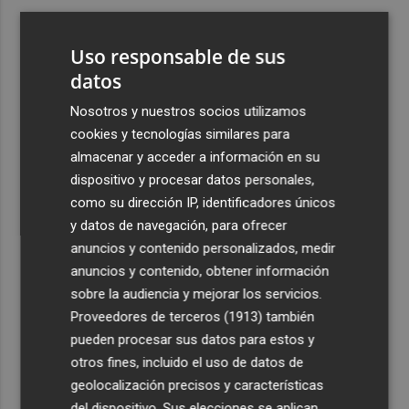
3
ViviFind, el buscador inmobiliario con IA surgido del
PCUMH, prepara sus primeras alianzas con el sector
Uso responsable de sus
4
datos
Castelló apuesta por convertir el eclipse en un referente
científico: recibirá a un gran equipo de expertos
Nosotros y nuestros socios utilizamos
5
El Villarreal anuncia a sus seis capitanes: Gerard
cookies y tecnologías similares para
Moreno, Foyth, Comesaña, Ayoze, Cardona y Logan
almacenar y acceder a información en su
Costa
dispositivo y procesar datos personales,
como su dirección IP, identificadores únicos
y datos de navegación, para ofrecer
anuncios y contenido personalizados, medir
anuncios y contenido, obtener información
sobre la audiencia y mejorar los servicios.
Recibe toda la actualidad de
Proveedores de terceros (1913)
también
Plaza Podcast en tu correo
pueden procesar sus datos para estos y
otros fines, incluido el uso de datos de
Quiero suscribirme
geolocalización precisos y características
del dispositivo. Sus elecciones se aplican