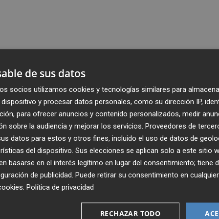
able de sus datos
os socios utilizamos cookies y tecnologías similares para almacena
dispositivo y procesar datos personales, como su dirección IP, iden
ción, para ofrecer anuncios y contenido personalizados, medir anun
n sobre la audiencia y mejorar los servicios.
Proveedores de tercer
s datos para estos y otros fines, incluido el uso de datos de geolo
rísticas del dispositivo. Sus elecciones se aplican solo a este sitio
 basarse en el interés legítimo en lugar del consentimiento; tiene 
guración de publicidad
. Puede retirar su consentimiento en cualqu
cookies
.
Política de privacidad
Recibe toda la actualidad de
Plaza Podcast en tu correo
RECHAZAR TODO
ACE