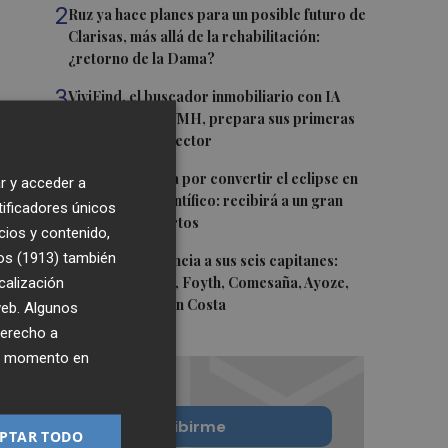
2
Ruz ya hace planes para un posible futuro de
Clarisas, más allá de la rehabilitación:
¿retorno de la Dama?
3
ViviFind, el buscador inmobiliario con IA
surgido del PCUMH, prepara sus primeras
alianzas con el sector
4
Castelló apuesta por convertir el eclipse en
r y acceder a
un referente científico: recibirá a un gran
tificadores únicos
equipo de expertos
cios y contenido,
os (1913)
5
también
El Villarreal anuncia a sus seis capitanes:
calización
Gerard Moreno, Foyth, Comesaña, Ayoze,
Cardona y Logan Costa
 web. Algunos
derecho a
ier momento en
Quiero suscribirme
PTAR TODO