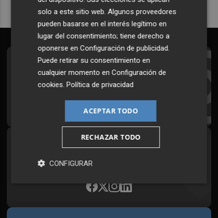
solo a este sitio web. Algunos proveedores
pueden basarse en el interés legítimo en
lugar del consentimiento; tiene derecho a
oponerse en
Configuración de publicidad
.
Puede retirar su consentimiento en
Suscríbete al Boletín
cualquier momento en
Configuración de
Todos los días a primera hora en tu email
cookies
.
Política de privacidad
¡Quiero suscribirme!
ACEPTAR TODO
RECHAZAR TODO
Síguenos en redes
Plaza Podcast, desde cualquier medio
CONFIGURAR