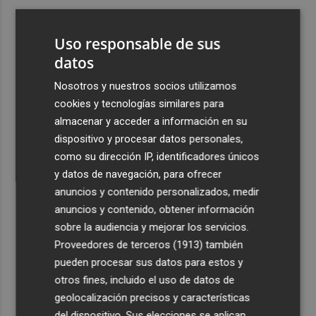
3
Aemet prevé peligro de incendios "muy alto" o
"extremo" en la mayor parte de la Península y Baleares
Uso responsable de sus
el día del eclipse
datos
4
Company: “Estamos comenzando a ver el equipo que
Nosotros y nuestros socios utilizamos
queremos ver en la Liga”
cookies y tecnologías similares para
5
Ocho helicópteros, un avión y más de 100 brigadas se
almacenar y acceder a información en su
movilizan en Moratalla por un incendio forestal
dispositivo y procesar datos personales,
como su dirección IP, identificadores únicos
y datos de navegación, para ofrecer
anuncios y contenido personalizados, medir
anuncios y contenido, obtener información
sobre la audiencia y mejorar los servicios.
Recibe toda la actualidad de
Proveedores de terceros (1913)
también
Plaza Podcast en tu correo
pueden procesar sus datos para estos y
otros fines, incluido el uso de datos de
Quiero suscribirme
geolocalización precisos y características
del dispositivo. Sus elecciones se aplican