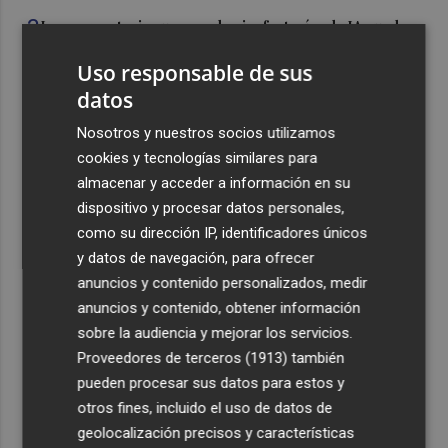
3
La convocatoria europea de gigafactorías de IA puede
activar una cadena industrial en centros de datos,
Uso responsable de sus
energía, 'cloud' y ciberseguridad
datos
4
Telefónica lidera la reputación algorítmica del sector
con una puntuación un 21% superior a la media
Nosotros y nuestros socios utilizamos
cookies y tecnologías similares para
5
El ‘Big Three’ de la restauración acelera: más aperturas,
almacenar y acceder a información en su
nuevas inversiones y una batalla que ya no se libra solo
dispositivo y procesar datos personales,
en el precio
como su dirección IP, identificadores únicos
y datos de navegación, para ofrecer
anuncios y contenido personalizados, medir
anuncios y contenido, obtener información
sobre la audiencia y mejorar los servicios.
Recibe toda la actualidad de
Proveedores de terceros (1913)
también
Plaza Podcast en tu correo
pueden procesar sus datos para estos y
otros fines, incluido el uso de datos de
Quiero suscribirme
geolocalización precisos y características