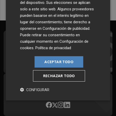
del dispositivo. Sus elecciones se aplican
solo a este sitio web. Algunos proveedores
pueden basarse en el interés legítimo en
lugar del consentimiento; tiene derecho a
oponerse en
Configuración de publicidad
.
Puede retirar su consentimiento en
Suscríbete al Boletín
cualquier momento en
Configuración de
cookies
.
Política de privacidad
Todos los días a primera hora en tu email
¡Quiero suscribirme!
ACEPTAR TODO
RECHAZAR TODO
Síguenos en redes
CONFIGURAR
Plaza Podcast, desde cualquier medio