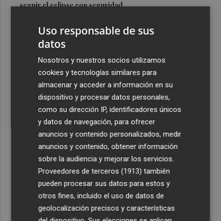
seguir el eclipse con seguridad
3
Jorge Martín logra su primera 'pole position' en
Uso responsable de sus
Silverstone, con nuevo récord
datos
4
Carmen Ortí: "Me gustaría ser la consellera que ha
Nosotros y nuestros socios utilizamos
estimulado el cariño por el valenciano"
cookies y tecnologías similares para
5
Un gol de Bardeli decide el duelo entre el Levante y su
almacenar y acceder a información en su
filial (1-0)
dispositivo y procesar datos personales,
como su dirección IP, identificadores únicos
y datos de navegación, para ofrecer
anuncios y contenido personalizados, medir
anuncios y contenido, obtener información
sobre la audiencia y mejorar los servicios.
Recibe toda la actualidad de
Proveedores de terceros (1913)
también
Plaza Podcast en tu correo
pueden procesar sus datos para estos y
otros fines, incluido el uso de datos de
Quiero suscribirme
geolocalización precisos y características
del dispositivo. Sus elecciones se aplican