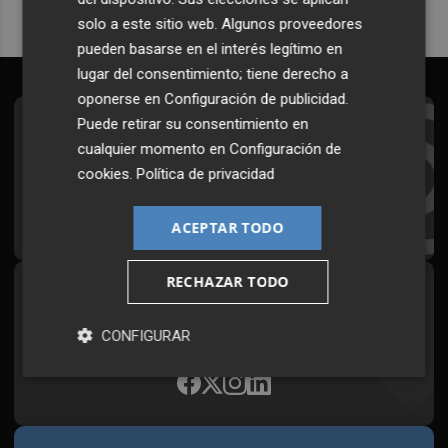
solo a este sitio web. Algunos proveedores
pueden basarse en el interés legítimo en
lugar del consentimiento; tiene derecho a
oponerse en
Configuración de publicidad
.
Puede retirar su consentimiento en
Suscríbete al Boletín
cualquier momento en
Configuración de
Todos los días a primera hora en tu email
cookies
.
Política de privacidad
¡Quiero suscribirme!
ACEPTAR TODO
RECHAZAR TODO
Síguenos en redes
Plaza Podcast, desde cualquier medio
CONFIGURAR