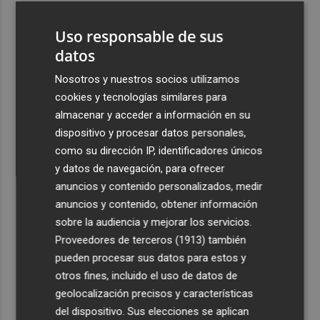
3
Pepelu: "Hasta la expulsión hemos trabajado como
Uso responsable de sus
hemos entrenado"
datos
4
Controlado el incendio en Sierra Engarcerán (Castellón)
Nosotros y nuestros socios utilizamos
cookies y tecnologías similares para
5
La capacidad de los modelos de IA para burlar la
almacenar y acceder a información en su
seguridad alarma a gobiernos y empresas
dispositivo y procesar datos personales,
como su dirección IP, identificadores únicos
y datos de navegación, para ofrecer
anuncios y contenido personalizados, medir
anuncios y contenido, obtener información
Recibe toda la actualidad de
sobre la audiencia y mejorar los servicios.
Proveedores de terceros (1913)
también
Plaza Podcast en tu correo
pueden procesar sus datos para estos y
Quiero suscribirme
otros fines, incluido el uso de datos de
geolocalización precisos y características
del dispositivo. Sus elecciones se aplican