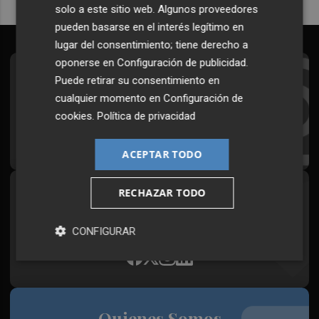
solo a este sitio web. Algunos proveedores
pueden basarse en el interés legítimo en
lugar del consentimiento; tiene derecho a
oponerse en
Configuración de publicidad
.
Suscríbete al Boletín
Puede retirar su consentimiento en
cualquier momento en
Configuración de
Todos los días a primera hora en tu email
cookies
.
Política de privacidad
¡Quiero suscribirme!
ACEPTAR TODO
RECHAZAR TODO
Síguenos en redes
Plaza Podcast, desde cualquier medio
CONFIGURAR
Quienes Somos